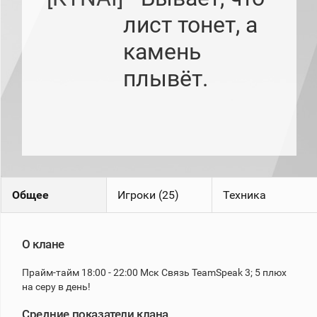
рейтинг
лист тонет, а
Топ 1000
игроков
камень
(за
прошлый
месяц)
плывёт.
Топ
игроков
(за
последние
сессии)
Топ
1000
Кланы
Общее
Игроки (25)
Техника
Статистика
стримеров
О клане
Информация
Прайм-тайм 18:00 - 22:00 Мск Связь TeamSpeak 3; 5 плюх
Онлайн
на серу в день!
Цветовая
шкала
Средние показатели клана