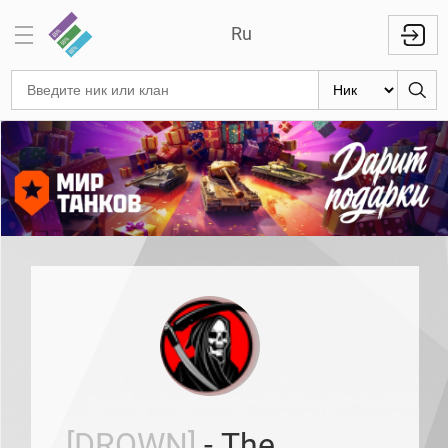
Ru
Отметки
на
стволах
Знаки
классности
Кланы
Топ
Топ по
танкам
Топ
1000
игроков
Международный
[DROWN]
- The