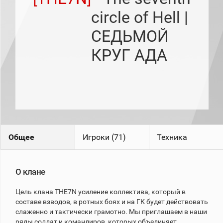
рейтинг
circle of Hell |
Топ 1000
игроков
СЕДЬМОЙ
(за
прошлый
месяц)
КРУГ АДА
Топ
игроков
(за
последние
сессии)
Топ
1000
Кланы
Общее
Игроки (71)
Техника
Статистика
стримеров
О клане
Информация
Цель клана THE7N усиление коллектива, который в
Онлайн
составе взводов, в ротных боях и на ГК будет действовать
Цветовая
слаженно и тактически грамотно. Мы приглашаем в наши
шкала
ряды солдат и командиров, которых объединяет