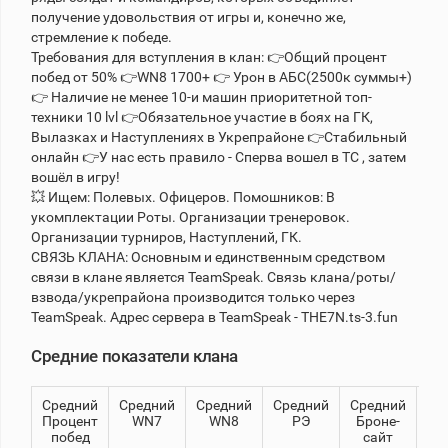
получение удовольствия от игры и, конечно же,
стремление к победе.
Теlegram
Требования для вступления в клан: 👉Общий процент
побед от 50% 👉WN8 1700+ 👉 Урон в АБС(2500к суммы+)
ВК
👉 Наличие не менее 10-и машин приоритетной топ-
Портал
техники 10 lvl 👉Обязательное участие в боях на ГК,
Мира
Вылазках и Наступлениях в Укрепрайоне 👉Стабильный
Танков
онлайн 👉У нас есть правило - Cперва вошел в ТС , затем
вошёл в игру!
💥 Ищем: Полевых. Офицеров. Помошников: В
укомплектации Роты. Организации тренеровок.
Организации турниров, Наступлений, ГК.
СВЯЗЬ КЛАНА: Основным и единственным средством
связи в клане является TeamSpeak. Связь клана/роты/
взвода/укрепрайона производится только через
TeamSpeak. Адрес сервера в TeamSpeak - THE7N.ts-3.fun
Средние показатели клана
Средний
Средний
Средний
Средний
Средний
8
Процент
WN7
WN8
РЭ
Броне-
побед
сайт