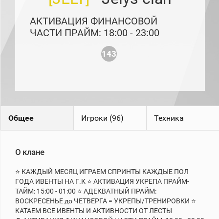
рейтинг
Топ 1000
АКТИВАЦИЯ ФИНАНСОВОЙ
игроков
(за
ЧАСТИ ПРАЙМ: 18:00 - 23:00
прошлый
месяц)
143
Топ
игроков
(за
последние
сессии)
Топ
1000
Общее
Игроки (96)
Техника
Кланы
Статистика
стримеров
О клане
⭐ КАЖДЫЙ МЕСЯЦ ИГРАЕМ СПРИНТЫ КАЖДЫЕ ПОЛ
Информация
ГОДА ИВЕНТЫ НА Г.К ⭐ АКТИВАЦИЯ УКРЕПА ПРАЙМ-
ТАЙМ: 15:00 - 01:00 ⭐ АДЕКВАТНЫЙ ПРАЙМ:
Онлайн
ВОСКРЕСЕНЬЕ до ЧЕТВЕРГА = УКРЕПЫ/ТРЕНИРОВКИ ⭐
Цветовая
КАТАЕМ ВСЕ ИВЕНТЫ И АКТИВНОСТИ ОТ ЛЕСТЫ
шкала