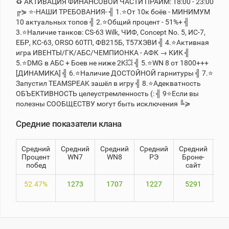
♻ АКТИВАЦИЯ ФИНАНСОВОЙ ЧАСТИ ПРАЙМ: 18:00 - 23:00
╔⋟ ⭐-НАШИ ТРЕБОВАНИЯ- ╣ 1.⭐От 10к боёв - МИНИМУМ
10 актуальных топов ╣ 2.⭐Общий процент - 51%+ ╣
Теlegram
3.⭐Наличие танков: CS-63 Wilk, ЧИФ, Concept No. 5, ИС-7,
ВК
ЕБР, КС-63, ORSO 60ТП, ФВ215Б, T57ХЭВИ ╣ 4.⭐Активная
игра ИВЕНТЫ/ГК/АБС/ЧЕМПИОНКА - АФК → КИК ╣
Портал
5.⭐DMG в АБС + Боев не ниже 2K💥 ╣ 5.⭐WN 8 от 1800+++
Мира
[ДИНАМИКА] ╣ 6.⭐Наличие ДОСТОЙНОЙ гарнитуры ╣ 7.⭐
Танков
Запустил TEAMSPEAK зашёл в игру ╣ 8.⭐Адекватность
ОБЪЕКТИВНОСТЬ целеустремленность (: ╣ 9⭐Если вы
полезны СООБЩЕСТВУ могут быть исключения ╚≽
Средние показатели клана
Средний
Средний
Средний
Средний
Средний
8
Процент
WN7
WN8
РЭ
Броне-
побед
сайт
52.47%
1273
1707
1227
5291
66