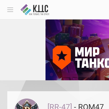
Отметки
на
стволах
Знаки
классности
Кланы
Топ
Топ по
танкам
Топ
1000
игроков
Международный
рейтинг
[RR-47]
- ROM47
Топ 1000