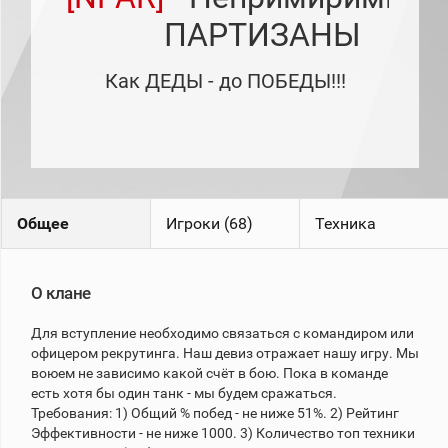
рейтинг
ПАРТИЗАНЫ
Топ 1000
игроков
(за
Как ДЕДЫ - до ПОБЕДЫ!!!
прошлый
месяц)
Топ
игроков
(за
последние
сессии)
Топ
Общее
Игроки (68)
Техника
1000
Кланы
Статистика
О клане
стримеров
Для вступление необходимо связаться с командиром или
офицером рекрутинга. Наш девиз отражает нашу игру. Мы
Информация
воюем не зависимо какой счёт в бою. Пока в команде
Онлайн
есть хотя бы один танк - мы будем сражаться.
Требования: 1) Общий % побед - не ниже 51%. 2) Рейтинг
Цветовая
Эффективности - не ниже 1000. 3) Количество топ техники
шкала