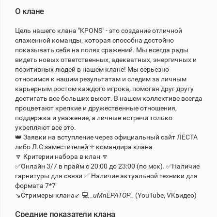
О клане
Теlegram
Цель нашего клана "KPONS" - это создание отличной
ВК
слаженной команды, которая способна достойно
показывать себя на полях сражений. Мы всегда рады
Портал
видеть новых ответственных, адекватных, энергичных и
Мира
позитивных людей в нашем клане! Мы серьезно
Танков
относимся к нашим результатам и следим за личным
карьерным ростом каждого игрока, помогая друг другу
достигать все больших высот. В нашем коллективе всегда
процветают крепкие и дружественные отношения,
поддержка и уважение, а личные встречи только
укрепляют все это.
👑 Заявки на вступление через официальный сайт ЛЕСТА
либо Л.С заместителей ⭐ командира клана
🔽 Критерии набора в клан 🔽
✅Онлайн 3/7 в прайм с 20:00 до 23:00 (по мск). ✅Наличие
гарнитуры для связи ✅ Наличие актуальной техники для
формата 7*7
↘️Стримеры клана↙️ 💻
_uMnEPATOP_
(YouTube, VKвидео)
Средние показатели клана