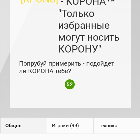
- KOPOHA™
рейтинг
Топ 1000
"Только
игроков
(за
избранные
прошлый
месяц)
могут носить
Топ
игроков
КОРОНУ"
(за
последние
сессии)
Попрубуй примерить - подойдет
Топ
ли КОРОНА тебе?
1000
Кланы
52
Статистика
стримеров
Информация
Онлайн
Общее
Игроки (99)
Техника
Цветовая
шкала