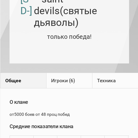
рейтинг
D-]
devils(святые
Топ 1000
игроков
дьяволы)
(за
прошлый
месяц)
только победа!
Топ
игроков
(за
последние
сессии)
Топ
1000
Кланы
Общее
Игроки (6)
Техника
Статистика
стримеров
О клане
Информация
от5000 боев от 48 проц побед
Онлайн
Средние показатели клана
Цветовая
шкала