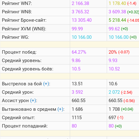
Рейтинг
WN7:
2 166.38
1 178.40
(-1.4)
Рейтинг
WN8:
3 765.32
3 609.38
(+0.32
Теlegram
Рейтинг
Броне-сайт:
13 305.40
5 218.44
(-14.0
ВК
Рейтинг
XVM (WN8):
99.99
99.62
(+0)
Портал
Рейтинг
WG:
10 166.00
10 166.00
(+0)
Мира
Танков
Процент побед:
64.27%
20%
(-0.07)
Средний уровень:
9.86
9.93
Средний уровень боёв:
10.5
10.52
Выстрелов за бой
(+)
:
13.51
10.6
Средний урон:
3 592
2 072
(-2.54)
Ассист урон
(+)
:
660.55
660.55
(-0.56)
Вытанковано в среднем
(+)
:
1 686
1 708
(+0.04)
Средний опыт:
1115
697
(-1)
Процент попаданий:
80
80
(+0)