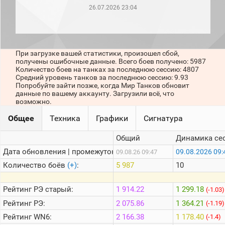
рейтинг
26.07.2026 23:04
Топ 1000
игроков
(за
прошлый
месяц)
При загрузке вашей статистики, произошел сбой,
получены ошибочные данные. Всего боев получено: 5987
Топ
Количество боев на танках за последнюю сессию: 4807
игроков
Средний уровень танков за последнюю сессию: 9.93
(за
Попробуйте зайти позже, когда Мир Танков обновит
последние
данные по вашему аккаунту. Загрузили всё, что
сессии)
возможно.
Топ
Общее
Техника
Графики
Сигнатура
1000
Кланы
Общий
Динамика се
Статистика
стримеров
Дата обновления | промежуток:
09.08.2026 09:
09.08.26 09:47
Количество боёв
(+)
:
5 987
10
Информация
Рейтинг
РЭ старый:
1 914.22
1 299.18
(-1.03)
Онлайн
Рейтинг
РЭ:
2 075.86
1 364.21
(-1.19)
Цветовая
Рейтинг
WN6:
2 166.38
1 178.40
(-1.4)
шкала