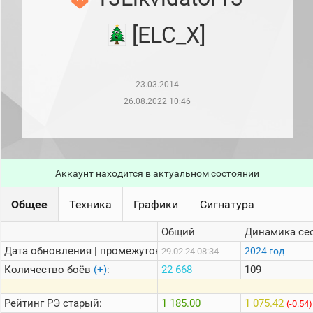
рейтинг
Топ 1000
[ELC_X]
игроков
(за
прошлый
месяц)
23.03.2014
Топ
игроков
26.08.2022 10:46
(за
последние
сессии)
Топ
1000
Аккаунт находится в актуальном состоянии
Кланы
Статистика
Общее
Техника
Графики
Сигнатура
стримеров
Общий
Динамика се
Дата обновления | промежуток:
Информация
2024 год
29.02.24 08:34
Количество боёв
(+)
:
22 668
109
Онлайн
Цветовая
Рейтинг
РЭ старый:
1 185.00
1 075.42
(-0.54)
шкала