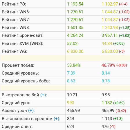
Рейтинг
РЭ:
1 193.54
1 102.97
(-0.4)
Рейтинг
WN6:
1 270.61
1 044.87
(-1.02)
Теlegram
Рейтинг
WN7:
1 270.61
1 044.87
(-1.02)
ВК
Рейтинг
WN8:
1 601.35
1 240.98
(+1.35
Портал
Рейтинг
Броне-сайт:
4 264.24
3 967.11
(+1.03
Мира
Танков
Рейтинг
XVM (WN8):
57.02
44.84
(+0.05)
Рейтинг
WG:
6 830.00
6 830.00
(-5)
Процент побед:
53.84%
46.79%
(-0.03)
Средний уровень:
7.39
8.14
Средний уровень боёв:
8.63
8.78
Выстрелов за бой
(+)
:
10.21
9.95
Средний урон:
990
1 132
(+0.69)
Ассист урон
(+)
:
465.99
465.99
(-0.42)
Вытанковано в среднем
(+)
:
844
1 113
(+1.3)
Средний опыт:
624
476
(-1)