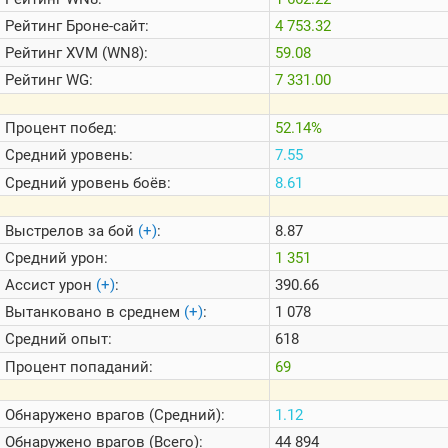
Теlegram
Рейтинг
Броне-сайт:
4 753.32
ВК
Рейтинг
XVM (WN8):
59.08
Портал
Рейтинг
WG:
7 331.00
Мира
Танков
Процент побед:
52.14%
Средний уровень:
7.55
Средний уровень боёв:
8.61
Выстрелов за бой
(+)
:
8.87
Средний урон:
1 351
Ассист урон
(+)
:
390.66
Вытанковано в среднем
(+)
:
1 078
Средний опыт:
618
Процент попаданий:
69
Обнаружено врагов (Средний):
1.12
Обнаружено врагов (Всего):
44 894