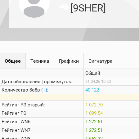
игроков
[9SHER]
(за
прошлый
месяц)
Топ
игроков
(за
последние
сессии)
Топ
Общее
Техника
Графики
Сигнатура
1000
Кланы
Общий
Статистика
стримеров
Дата обновления | промежуток:
21.04.26 10:20
Количество боёв
(+)
:
40 122
Информация
Рейтинг
РЭ старый:
1 072.70
Онлайн
Рейтинг
РЭ:
1 099.54
Цветовая
Рейтинг
WN6:
1 272.51
шкала
Рейтинг
WN7:
1 272.51
Рейтинг
WN8:
1 662.22