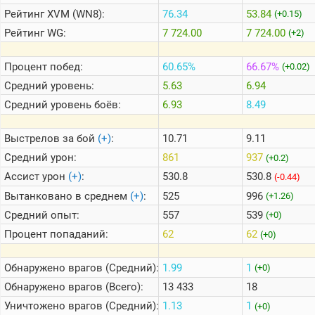
Рейтинг
XVM (WN8):
76.34
53.84
(+0.15)
Рейтинг
WG:
7 724.00
7 724.00
(+2)
Теlegram
ВК
Процент побед:
60.65%
66.67%
(+0.02)
Портал
Средний уровень:
5.63
6.94
Мира
Танков
Средний уровень боёв:
6.93
8.49
Выстрелов за бой
(+)
:
10.71
9.11
Средний урон:
861
937
(+0.2)
Ассист урон
(+)
:
530.8
530.8
(-0.44)
Вытанковано в среднем
(+)
:
525
996
(+1.26)
Средний опыт:
557
539
(+0)
Процент попаданий:
62
62
(+0)
Обнаружено врагов (Средний):
1.99
1
(+0)
Обнаружено врагов (Всего):
13 433
18
Уничтожено врагов (Средний):
1.13
1
(+0)