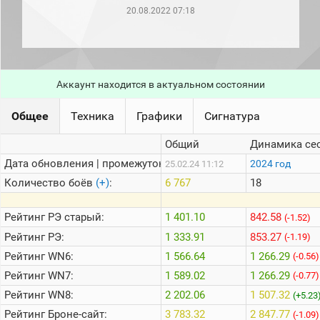
рейтинг
20.08.2022 07:18
Топ 1000
игроков
(за
прошлый
месяц)
Аккаунт находится в актуальном состоянии
Топ
игроков
(за
Общее
Техника
Графики
Сигнатура
последние
сессии)
Общий
Динамика се
Топ
Дата обновления | промежуток:
2024 год
25.02.24 11:12
1000
Кланы
Количество боёв
(+)
:
6 767
18
Статистика
стримеров
Рейтинг
РЭ старый:
1 401.10
842.58
(-1.52)
Рейтинг
РЭ:
1 333.91
853.27
(-1.19)
Рейтинг
WN6:
1 566.64
1 266.29
Информация
(-0.56)
Рейтинг
WN7:
1 589.02
1 266.29
(-0.77)
Онлайн
Рейтинг
WN8:
2 202.06
1 507.32
(+5.23
Цветовая
Рейтинг
Броне-сайт:
3 783.32
2 847.77
шкала
(-1.09)