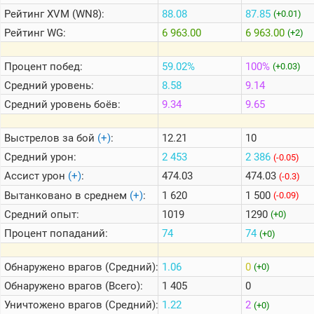
Рейтинг
XVM (WN8):
88.08
87.85
(+0.01)
Рейтинг
WG:
6 963.00
6 963.00
(+2)
Теlegram
ВК
Процент побед:
59.02%
100%
(+0.03)
Портал
Средний уровень:
8.58
9.14
Мира
Танков
Средний уровень боёв:
9.34
9.65
Выстрелов за бой
(+)
:
12.21
10
Средний урон:
2 453
2 386
(-0.05)
Ассист урон
(+)
:
474.03
474.03
(-0.3)
Вытанковано в среднем
(+)
:
1 620
1 500
(-0.09)
Средний опыт:
1019
1290
(+0)
Процент попаданий:
74
74
(+0)
Обнаружено врагов (Средний):
1.06
0
(+0)
Обнаружено врагов (Всего):
1 405
0
Уничтожено врагов (Средний):
1.22
2
(+0)