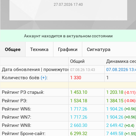
рейтинг
27.07.2026 17:40
Топ 1000
игроков
(за
прошлый
месяц)
Аккаунт находится в актуальном состоянии
Топ
игроков
(за
Общее
Техника
Графики
Сигнатура
последние
сессии)
Общий
Динамика се
Топ
Дата обновления | промежуток:
07.08.2026 13:
07.08.26 13:43
1000
Кланы
Количество боёв
(+)
:
1 330
1
Статистика
стримеров
Рейтинг
РЭ старый:
1 453.10
1 203.18
(-0.11)
Рейтинг
РЭ:
1 534.18
1 384.15
(-0.06)
Рейтинг
WN6:
1 717.26
1 904.26
Информация
(+0.56
Рейтинг
WN7:
1 717.26
1 904.26
(+0.56
Онлайн
Рейтинг
WN8:
2 660.30
2 649.42
(+0.4)
Цветовая
Рейтинг
Броне-сайт:
6 299.32
7 449.58
шкала
(+1.55