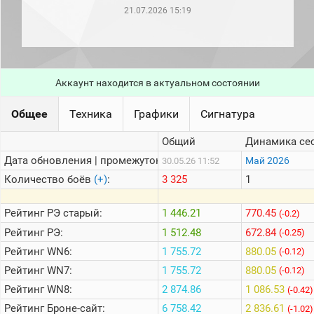
рейтинг
21.07.2026 15:19
Топ 1000
игроков
(за
прошлый
месяц)
Аккаунт находится в актуальном состоянии
Топ
игроков
(за
Общее
Техника
Графики
Сигнатура
последние
сессии)
Общий
Динамика се
Топ
Дата обновления | промежуток:
Май 2026
30.05.26 11:52
1000
Кланы
Количество боёв
(+)
:
3 325
1
Статистика
стримеров
Рейтинг
РЭ старый:
1 446.21
770.45
(-0.2)
Рейтинг
РЭ:
1 512.48
672.84
(-0.25)
Рейтинг
WN6:
1 755.72
880.05
Информация
(-0.12)
Рейтинг
WN7:
1 755.72
880.05
(-0.12)
Онлайн
Рейтинг
WN8:
2 874.86
1 086.53
(-0.42)
Цветовая
Рейтинг
Броне-сайт:
6 758.42
2 836.61
шкала
(-1.02)