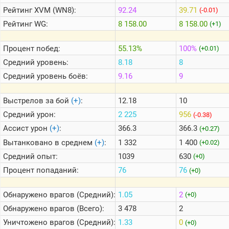
Рейтинг
XVM (WN8):
92.24
39.71
(-0.01)
Рейтинг
WG:
8 158.00
8 158.00
(+1)
Теlegram
ВК
Процент побед:
55.13%
100%
(+0.01)
Портал
Средний уровень:
8.18
8
Мира
Танков
Средний уровень боёв:
9.16
9
Выстрелов за бой
(+)
:
12.18
10
Средний урон:
2 225
956
(-0.38)
Ассист урон
(+)
:
366.3
366.3
(+0.27)
Вытанковано в среднем
(+)
:
1 332
1 400
(+0.02)
Средний опыт:
1039
630
(+0)
Процент попаданий:
76
76
(+0)
Обнаружено врагов (Средний):
1.05
2
(+0)
Обнаружено врагов (Всего):
3 478
2
Уничтожено врагов (Средний):
1.33
0
(+0)