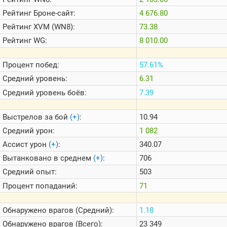
Теlegram
Рейтинг
Броне-сайт:
4 676.80
ВК
Рейтинг
XVM (WN8):
73.38
Портал
Рейтинг
WG:
8 010.00
Мира
Танков
Процент побед:
57.61%
Средний уровень:
6.31
Средний уровень боёв:
7.39
Выстрелов за бой
(+)
:
10.94
Средний урон:
1 082
Ассист урон
(+)
:
340.07
Вытанковано в среднем
(+)
:
706
Средний опыт:
503
Процент попаданий:
71
Обнаружено врагов (Средний):
1.18
Обнаружено врагов (Всего):
23 349