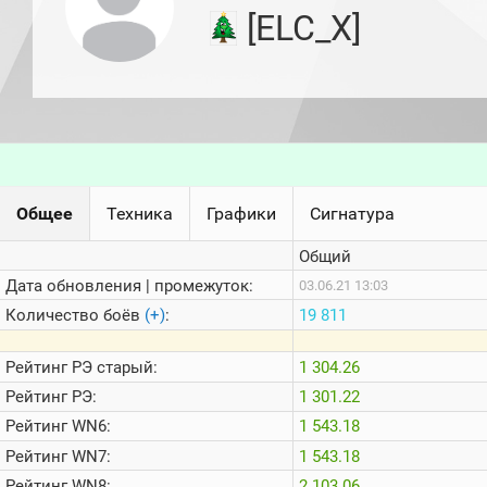
игроков
[ELC_X]
(за
прошлый
месяц)
Топ
игроков
(за
последние
сессии)
Топ
Общее
Техника
Графики
Сигнатура
1000
Кланы
Общий
Статистика
стримеров
Дата обновления | промежуток:
03.06.21 13:03
Количество боёв
(+)
:
19 811
Информация
Рейтинг
РЭ старый:
1 304.26
Онлайн
Рейтинг
РЭ:
1 301.22
Цветовая
Рейтинг
WN6:
1 543.18
шкала
Рейтинг
WN7:
1 543.18
Рейтинг
WN8:
2 103.06