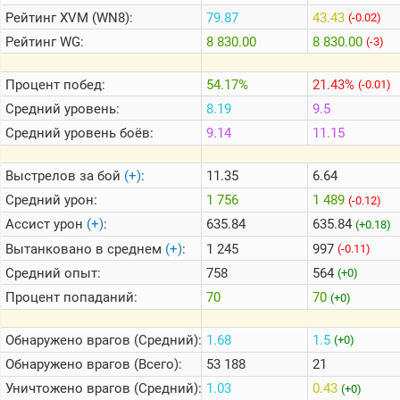
Рейтинг
XVM (WN8):
79.87
43.43
(-0.02)
Рейтинг
WG:
8 830.00
8 830.00
(-3)
Теlegram
ВК
Процент побед:
54.17%
21.43%
(-0.01)
Портал
Средний уровень:
8.19
9.5
Мира
Танков
Средний уровень боёв:
9.14
11.15
Выстрелов за бой
(+)
:
11.35
6.64
Средний урон:
1 756
1 489
(-0.12)
Ассист урон
(+)
:
635.84
635.84
(+0.18)
Вытанковано в среднем
(+)
:
1 245
997
(-0.11)
Средний опыт:
758
564
(+0)
Процент попаданий:
70
70
(+0)
Обнаружено врагов (Средний):
1.68
1.5
(+0)
Обнаружено врагов (Всего):
53 188
21
Уничтожено врагов (Средний):
1.03
0.43
(+0)