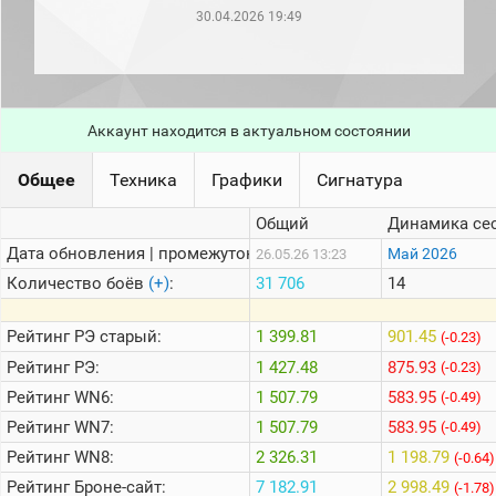
рейтинг
30.04.2026 19:49
Топ 1000
игроков
(за
прошлый
месяц)
Аккаунт находится в актуальном состоянии
Топ
игроков
(за
Общее
Техника
Графики
Сигнатура
последние
сессии)
Общий
Динамика се
Топ
Дата обновления | промежуток:
Май 2026
26.05.26 13:23
1000
Кланы
Количество боёв
(+)
:
31 706
14
Статистика
стримеров
Рейтинг
РЭ старый:
1 399.81
901.45
(-0.23)
Рейтинг
РЭ:
1 427.48
875.93
(-0.23)
Рейтинг
WN6:
1 507.79
583.95
Информация
(-0.49)
Рейтинг
WN7:
1 507.79
583.95
(-0.49)
Онлайн
Рейтинг
WN8:
2 326.31
1 198.79
(-0.64)
Цветовая
Рейтинг
Броне-сайт:
7 182.91
2 998.49
шкала
(-1.78)