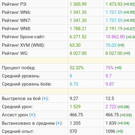
Рейтинг
РЭ:
1 305.99
1 473.93
(+0.02
Рейтинг
WN6:
1 341.35
1 757.59
(+0.05
Теlegram
Рейтинг
WN7:
1 341.35
1 757.59
(+0.05
ВК
Рейтинг
WN8:
1 788.21
2 191.19
(+0.07
Портал
Рейтинг
Броне-сайт:
6 271.52
10 862.80
(+0.3
Мира
Танков
Рейтинг
XVM (WN8):
63.30
76.03
(+0)
Рейтинг
WG:
8 027.00
8 027.00
(+0)
Процент побед:
52.32%
75%
(+0)
Средний уровень:
8
9.7
Средний уровень боёв:
8.75
9.87
Выстрелов за бой
(+)
:
9.27
12.5
Средний урон:
1 529
2 722
(+0.08)
Ассист урон
(+)
:
466.75
466.75
(+0.03)
Вытанковано в среднем
(+)
:
1 205
1 839
(+0.04)
Средний опыт:
570
1096
(+0)