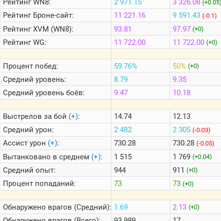
Рейтинг
WN8:
2 971.15
3 326.08
(+0.05
Рейтинг
Броне-сайт:
11 221.16
9 591.43
(-0.1)
Теlegram
Рейтинг
XVM (WN8):
93.81
97.97
(+0)
ВК
Рейтинг
WG:
11 722.00
11 722.00
(+0)
Портал
Мира
Процент побед:
59.76%
50%
(+0)
Танков
Средний уровень:
8.79
9.35
Средний уровень боёв:
9.47
10.18
Выстрелов за бой
(+)
:
14.74
12.13
Средний урон:
2 482
2 305
(-0.03)
Ассист урон
(+)
:
730.28
730.28
(-0.05)
Вытанковано в среднем
(+)
:
1 515
1 769
(+0.04)
Средний опыт:
944
911
(+0)
Процент попаданий:
73
73
(+0)
Обнаружено врагов (Средний):
1.69
2.13
(+0)
Обнаружено врагов (Всего):
93 989
17