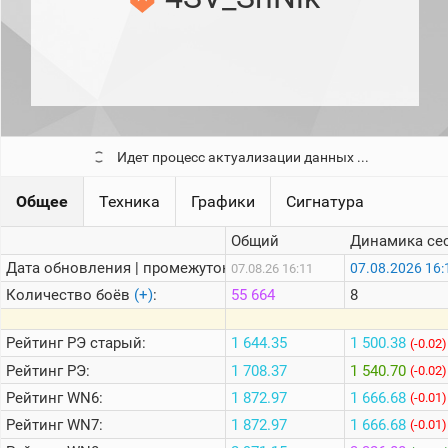
рейтинг
Топ 1000
игроков
(за
прошлый
месяц)
Топ
игроков
Идет процесс актуализации данных ...
(за
последние
сессии)
Общее
Техника
Графики
Сигнатура
Топ
1000
Общий
Динамика се
Кланы
Дата обновления | промежуток:
07.08.2026 16:
07.08.26 16:11
Статистика
Количество боёв
(+)
:
55 664
8
стримеров
Рейтинг
РЭ старый:
1 644.35
1 500.38
(-0.02)
Информация
Рейтинг
РЭ:
1 708.37
1 540.70
(-0.02)
Онлайн
Рейтинг
WN6:
1 872.97
1 666.68
(-0.01)
Рейтинг
WN7:
1 872.97
1 666.68
Цветовая
(-0.01)
шкала