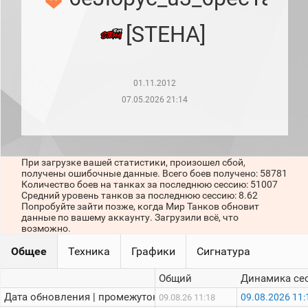
рейтинг
Топ 1000
[STEHA]
игроков
(за
прошлый
месяц)
01.11.2012
Топ
игроков
07.05.2026 21:14
(за
последние
сессии)
Топ
При загрузке вашей статистики, произошел сбой,
1000
получены ошибочные данные. Всего боев получено: 58781
Кланы
Количество боев на танках за последнюю сессию: 51007
Статистика
Средний уровень танков за последнюю сессию: 8.62
стримеров
Попробуйте зайти позже, когда Мир Танков обновит
данные по вашему аккаунту. Загрузили всё, что
возможно.
Информация
Общее
Техника
Графики
Сигнатура
Онлайн
Общий
Динамика се
Цветовая
Дата обновления | промежуток:
09.08.2026 11:
09.08.26 11:18
шкала