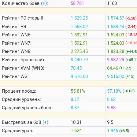
Количество боёв
(+)
:
58 781
1163
Теlegram
Рейтинг
РЭ старый:
1 529.25
1 574.57
(-5.58)
ВК
Рейтинг
РЭ:
1 568.02
1 588.44
(-2.44)
Рейтинг
WN6:
1 592.91
1 524.03
Портал
(-15.1
Мира
Рейтинг
WN7:
1 592.91
1 524.03
(-15.1
Танков
Рейтинг
WN8:
2 275.45
1 823.28
(+44.4
Рейтинг
Броне-сайт:
8 440.79
9 882.29
(+45.1
Рейтинг
XVM (WN8):
78.45
64.46
(+1.27)
Рейтинг
WG:
9 516.00
9 516.00
(+15)
Процент побед:
55.81%
57.18%
(+0.03)
Средний уровень:
8.17
8.62
Средний уровень боёв:
8.87
9.83
Выстрелов за бой
(+)
:
10.31
9.5
Средний урон:
1 624
1 946
(+6.5)