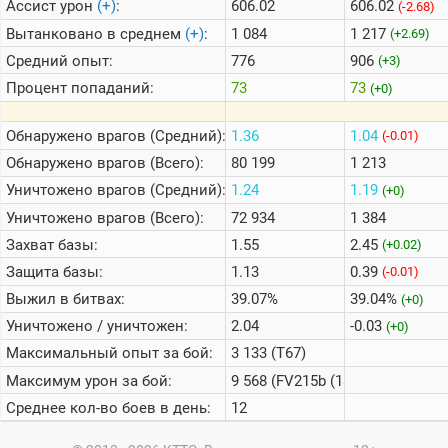
Ассист урон
(+)
:
606.02
606.02
(-2.68)
Вытанковано в среднем
(+)
:
1 084
1 217
(+2.69)
Средний опыт:
776
906
(+3)
Процент попаданий:
73
73
(+0)
Обнаружено врагов (Средний):
1.36
1.04
(-0.01)
Обнаружено врагов (Всего):
80 199
1 213
Уничтожено врагов (Средний):
1.24
1.19
(+0)
Уничтожено врагов (Всего):
72 934
1 384
Захват базы:
1.55
2.45
(+0.02)
Защита базы:
1.13
0.39
(-0.01)
Выжил в битвах:
39.07%
39.04%
(+0)
Уничтожено / уничтожен:
2.04
-0.03
(+0)
Максимальный опыт за бой:
3 133 (T67)
Максимум урон за бой:
9 568 (FV215b (183))
Среднее кол-во боев в день:
12