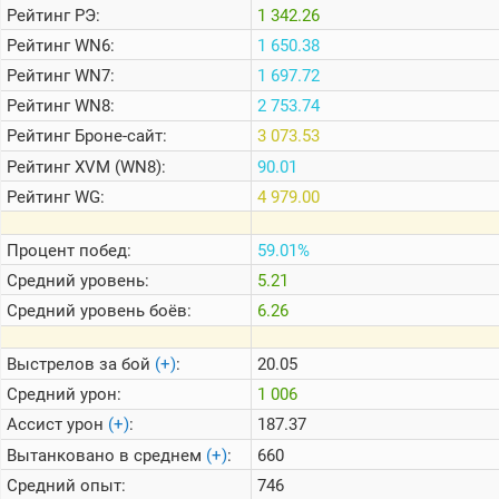
Рейтинг
РЭ:
1 342.26
Рейтинг
WN6:
1 650.38
Теlegram
Рейтинг
WN7:
1 697.72
ВК
Рейтинг
WN8:
2 753.74
Портал
Рейтинг
Броне-сайт:
3 073.53
Мира
Танков
Рейтинг
XVM (WN8):
90.01
Рейтинг
WG:
4 979.00
Процент побед:
59.01%
Средний уровень:
5.21
Средний уровень боёв:
6.26
Выстрелов за бой
(+)
:
20.05
Средний урон:
1 006
Ассист урон
(+)
:
187.37
Вытанковано в среднем
(+)
:
660
Средний опыт:
746