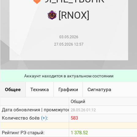
рейтинг
Топ 1000
[RNOX]
игроков
(за
прошлый
месяц)
03.05.2026
Топ
игроков
27.05.2026 12:57
(за
последние
сессии)
Топ
1000
Аккаунт находится в актуальном состоянии
Кланы
Статистика
Общее
Техника
Графики
Сигнатура
стримеров
Общий
Дата обновления | промежуток:
Информация
28.05.26 01:12
Количество боёв
(+)
:
583
Онлайн
Цветовая
Рейтинг
РЭ старый:
1 378.52
шкала