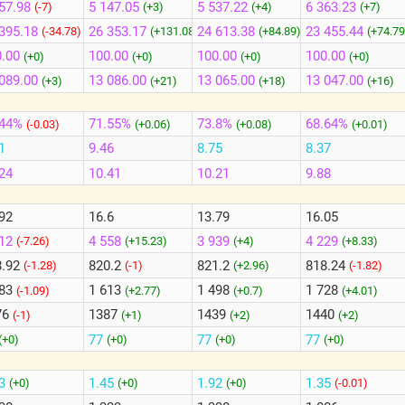
57.98
5 147.05
5 537.22
6 363.23
(-7)
(+3)
(+4)
(+7)
395.18
26 353.17
24 613.38
23 455.44
(-34.78)
(+131.08)
(+84.89)
(+74.79
.00
100.00
100.00
100.00
(+0)
(+0)
(+0)
(+0)
089.00
13 086.00
13 065.00
13 047.00
(+3)
(+21)
(+18)
(+16)
.44%
71.55%
73.8%
68.64%
(-0.03)
(+0.06)
(+0.08)
(+0.01)
1
9.46
8.75
8.37
24
10.41
10.21
9.88
92
16.6
13.79
16.05
212
4 558
3 939
4 229
(-7.26)
(+15.23)
(+4)
(+8.33)
8.92
820.2
821.2
818.24
(-1.28)
(-1)
(+2.96)
(-1.82)
383
1 613
1 498
1 728
(-1.09)
(+2.77)
(+0.7)
(+4.01)
76
1387
1439
1440
(-1)
(+1)
(+2)
(+2)
77
77
77
(+0)
(+0)
(+0)
(+0)
83
1.45
1.92
1.35
(+0)
(+0)
(+0)
(-0.01)