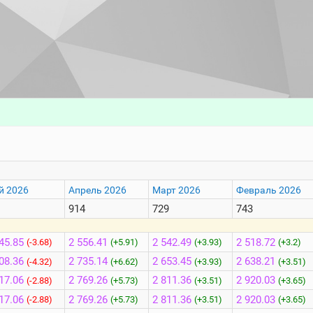
й 2026
Апрель 2026
Март 2026
Февраль 2026
1
914
729
743
45.85
2 556.41
2 542.49
2 518.72
(-3.68)
(+5.91)
(+3.93)
(+3.2)
08.36
2 735.14
2 653.45
2 638.21
(-4.32)
(+6.62)
(+3.93)
(+3.51)
17.06
2 769.26
2 811.36
2 920.03
(-2.88)
(+5.73)
(+3.51)
(+3.65)
17.06
2 769.26
2 811.36
2 920.03
(-2.88)
(+5.73)
(+3.51)
(+3.65)