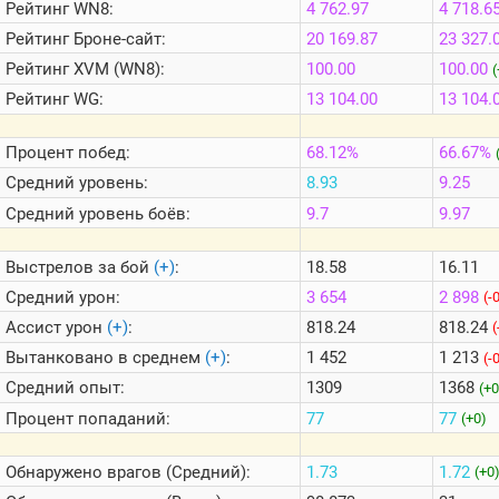
Рейтинг
WN8:
4 762.97
4 718.6
Теlegram
Рейтинг
Броне-сайт:
20 169.87
23 327.
ВК
Рейтинг
XVM (WN8):
100.00
100.00
(
Портал
Мира
Рейтинг
WG:
13 104.00
13 104.
Танков
Процент побед:
68.12%
66.67%
Средний уровень:
8.93
9.25
Средний уровень боёв:
9.7
9.97
Выстрелов за бой
(+)
:
18.58
16.11
Средний урон:
3 654
2 898
(-
Ассист урон
(+)
:
818.24
818.24
(
Вытанковано в среднем
(+)
:
1 452
1 213
(-
Средний опыт:
1309
1368
(+0
Процент попаданий:
77
77
(+0)
Обнаружено врагов (Средний):
1.73
1.72
(+0