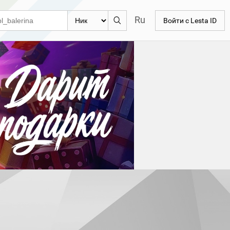
Ru
Войти с Lesta ID