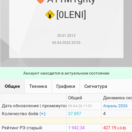
рейтинг
Топ 1000
[0LENI]
игроков
(за
прошлый
месяц)
30.01.2013
Топ
игроков
06.04.2026 20:03
(за
последние
сессии)
Топ
1000
Аккаунт находится в актуальном состоянии
Кланы
Статистика
Общее
Техника
Графики
Сигнатура
стримеров
Общий
Динамика се
Дата обновления | промежуток:
Информация
Апрель 2026
09.04.26 11:01
Количество боёв
(+)
:
37 897
4
Онлайн
Цветовая
Рейтинг
РЭ старый:
1 942.34
427.19
(-0.8)
шкала