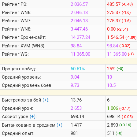
Рейтинг
РЭ:
2 036.57
485.57
(-0.48)
Рейтинг
WN6:
2 046.13
275.37
(-1.6)
Теlegram
Рейтинг
WN7:
2 046.13
275.37
(-1.6)
ВК
Рейтинг
WN8:
3 447.46
0.00
(-2.54)
Портал
Рейтинг
Броне-сайт:
14 277.24
1 546.54
(-1.89)
Мира
Танков
Рейтинг
XVM (WN8):
98.84
98.84
(-0.02)
Рейтинг
WG:
11 365.00
11 365.00
(-1)
Процент побед:
60.61%
25%
(+0)
Средний уровень:
9.04
10
Средний уровень боёв:
9.73
10.5
Выстрелов за бой
(+)
:
13.76
6
Средний урон:
2 653
1 006
(-0.17)
Ассист урон
(+)
:
698.14
698.14
(-0.05)
Вытанковано в среднем
(+)
:
1 417
2 893
(+0.16)
Средний опыт:
981
511
(+0)