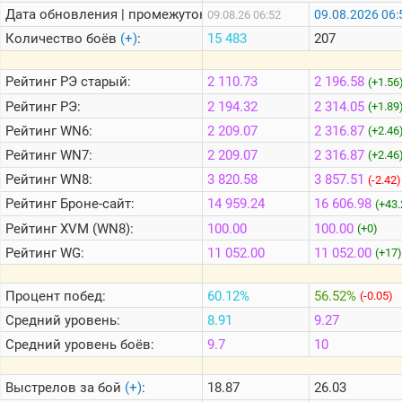
Дата обновления | промежуток:
09.08.2026 06:
09.08.26 06:52
Количество боёв
(+)
:
15 483
207
Теlegram
ВК
Рейтинг
РЭ старый:
2 110.73
2 196.58
(+1.56
Портал
Рейтинг
РЭ:
2 194.32
2 314.05
(+1.89
Мира
Рейтинг
WN6:
2 209.07
2 316.87
Танков
(+2.46
Рейтинг
WN7:
2 209.07
2 316.87
(+2.46
Рейтинг
WN8:
3 820.58
3 857.51
(-2.42)
Рейтинг
Броне-сайт:
14 959.24
16 606.98
(+43.
Рейтинг
XVM (WN8):
100.00
100.00
(+0)
Рейтинг
WG:
11 052.00
11 052.00
(+17)
Процент побед:
60.12%
56.52%
(-0.05)
Средний уровень:
8.91
9.27
Средний уровень боёв:
9.7
10
Выстрелов за бой
(+)
:
18.87
26.03