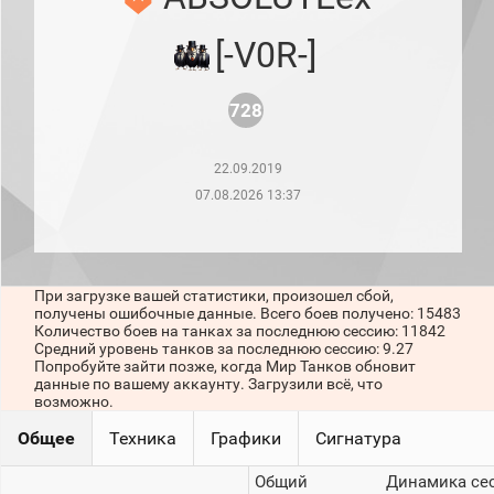
рейтинг
Топ 1000
[-V0R-]
игроков
(за
прошлый
месяц)
728
Топ
игроков
22.09.2019
(за
последние
07.08.2026 13:37
сессии)
Топ
1000
Кланы
При загрузке вашей статистики, произошел сбой,
Статистика
получены ошибочные данные. Всего боев получено: 15483
стримеров
Количество боев на танках за последнюю сессию: 11842
Средний уровень танков за последнюю сессию: 9.27
Попробуйте зайти позже, когда Мир Танков обновит
данные по вашему аккаунту. Загрузили всё, что
Информация
возможно.
Онлайн
Общее
Техника
Графики
Сигнатура
Цветовая
Общий
Динамика се
шкала