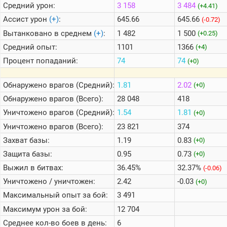
Средний урон:
3 158
3 484
(+4.41)
Ассист урон
(+)
:
645.66
645.66
(-0.72)
Вытанковано в среднем
(+)
:
1 482
1 500
(+0.25)
Средний опыт:
1101
1366
(+4)
Процент попаданий:
74
74
(+0)
Обнаружено врагов (Средний):
1.81
2.02
(+0)
Обнаружено врагов (Всего):
28 048
418
Уничтожено врагов (Средний):
1.54
1.81
(+0)
Уничтожено врагов (Всего):
23 821
374
Захват базы:
1.19
0.83
(+0)
Защита базы:
0.95
0.73
(+0)
Выжил в битвах:
36.45%
32.37%
(-0.06)
Уничтожено / уничтожен:
2.42
-0.03
(+0)
Максимальный опыт за бой:
3 491
Максимум урон за бой:
12 704
Среднее кол-во боев в день:
6