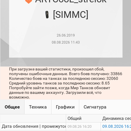
рейтинг
Топ 1000
[SIMMC]
игроков
(за
прошлый
месяц)
26.06.2019
Топ
игроков
08.08.2026 11:43
(за
последние
сессии)
Топ
При загрузке вашей статистики, произошел сбой,
1000
получены ошибочные данные. Всего боев получено: 33866
Кланы
Количество боев на танках за последнюю сессию: 32060
Статистика
Средний уровень танков за последнюю сессию: 8.65
стримеров
Попробуйте зайти позже, когда Мир Танков обновит
данные по вашему аккаунту. Загрузили всё, что
возможно.
Информация
Общее
Техника
Графики
Сигнатура
Онлайн
Общий
Динамика се
Цветовая
Дата обновления | промежуток:
09.08.2026 16:
09.08.26 16:20
шкала