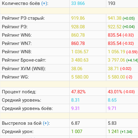
Количество боёв
(+)
:
33 866
193
Теlegram
Рейтинг
РЭ старый:
919.86
941.38
(+0.05)
ВК
Рейтинг
РЭ:
928.08
922.52
(+0.04)
Рейтинг
WN6:
860.78
835.54
Портал
(-0.32)
Мира
Рейтинг
WN7:
860.78
835.54
(-0.32)
Танков
Рейтинг
WN8:
1 036.57
1 056.19
(-0.59)
Рейтинг
Броне-сайт:
3 480.63
3 797.06
(+4.14
Рейтинг
XVM (WN8):
38.06
38.71
(-0.02)
Рейтинг
WG:
5 580.00
5 580.00
(-2)
Процент побед:
47.82%
43.01%
(-0.03)
Средний уровень:
8.31
8.65
Средний уровень боёв:
9.31
9.71
Выстрелов за бой
(+)
:
6.87
5.83
Средний урон:
1 007
1 241
(+1.34)