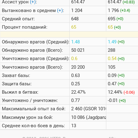
Ассист урон
(+)
:
614.47
614.47
(+0.83)
Вытанковано в среднем
(+)
:
1 204
1 796
(+3.4)
Средний опыт:
648
695
(+0)
Процент попаданий:
65
65
(+0)
Обнаружено врагов (Средний):
1.48
1.49
(+0)
Обнаружено врагов (Всего):
50 021
288
Уничтожено врагов (Средний):
0.6
0.54
(+0)
Уничтожено врагов (Всего):
20 200
105
Захват базы:
0.63
0.09
(+0)
Защита базы:
0.25
0.47
(+0)
Выжил в битвах:
22.47%
12.44%
(-0.06)
Уничтожено / уничтожен:
0.77
-0.01
(+0)
Максимальный опыт за бой:
2 460 (GSOR 1010 FB)
Максимум урон за бой:
10 086 (Jagdpanzer E 100)
Среднее кол-во боев в день:
13