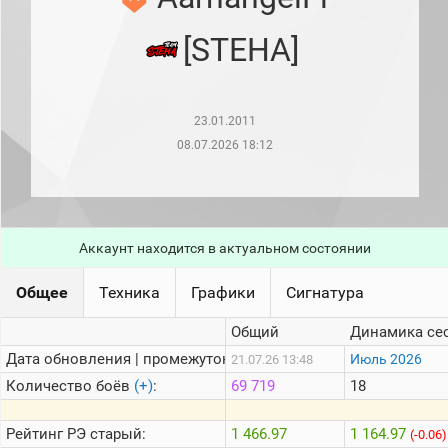
рейтинг
Топ 1000
[STEHA]
игроков
(за
прошлый
месяц)
23.01.2011
Топ
игроков
08.07.2026 18:12
(за
последние
сессии)
Топ
1000
Аккаунт находится в актуальном состоянии
Кланы
Статистика
Общее
Техника
Графики
Сигнатура
стримеров
Общий
Динамика се
Дата обновления | промежуток:
Информация
Июль 2026
21.07.26 13:48
Количество боёв
(+)
:
69 719
18
Онлайн
Цветовая
Рейтинг
РЭ старый:
1 466.97
1 164.97
(-0.06)
шкала