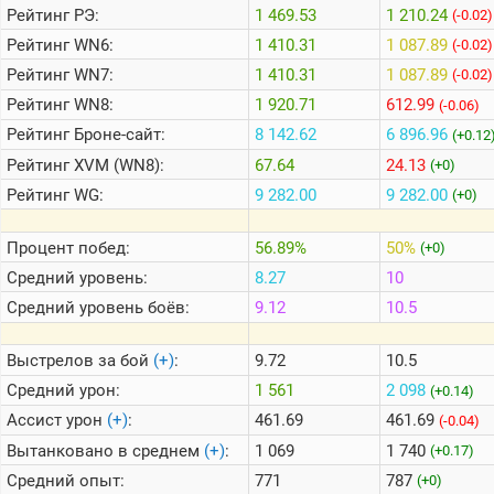
Рейтинг
РЭ:
1 469.53
1 210.24
(-0.02)
Рейтинг
WN6:
1 410.31
1 087.89
(-0.02)
Теlegram
Рейтинг
WN7:
1 410.31
1 087.89
(-0.02)
ВК
Рейтинг
WN8:
1 920.71
612.99
(-0.06)
Портал
Рейтинг
Броне-сайт:
8 142.62
6 896.96
(+0.12
Мира
Танков
Рейтинг
XVM (WN8):
67.64
24.13
(+0)
Рейтинг
WG:
9 282.00
9 282.00
(+0)
Процент побед:
56.89%
50%
(+0)
Средний уровень:
8.27
10
Средний уровень боёв:
9.12
10.5
Выстрелов за бой
(+)
:
9.72
10.5
Средний урон:
1 561
2 098
(+0.14)
Ассист урон
(+)
:
461.69
461.69
(-0.04)
Вытанковано в среднем
(+)
:
1 069
1 740
(+0.17)
Средний опыт:
771
787
(+0)