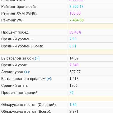
Теlegram
Рейтинг
Броне-сайт:
8 500.18
ВК
Рейтинг
XVM (WN8):
100.00
Портал
Рейтинг
WG:
7 484.00
Мира
Танков
Процент побед:
63.43%
Средний уровень:
7.93
Средний уровень боёв:
8.91
Выстрелов за бой
(+)
:
14.59
Средний урон:
2 549
Ассист урон
(+)
:
587.27
Вытанковано в среднем
(+)
:
1 218
Средний опыт:
1206
Процент попаданий:
76
Обнаружено врагов (Средний):
1.84
Обнаружено врагов (Всего):
2 971