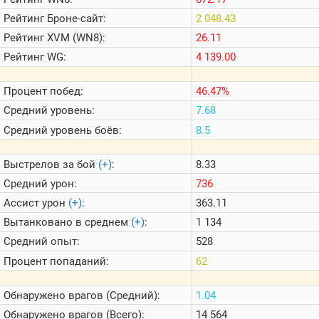
Теlegram
Рейтинг
Броне-сайт:
2 048.43
ВК
Рейтинг
XVM (WN8):
26.11
Портал
Рейтинг
WG:
4 139.00
Мира
Танков
Процент побед:
46.47%
Средний уровень:
7.68
Средний уровень боёв:
8.5
Выстрелов за бой
(+)
:
8.33
Средний урон:
736
Ассист урон
(+)
:
363.11
Вытанковано в среднем
(+)
:
1 134
Средний опыт:
528
Процент попаданий:
62
Обнаружено врагов (Средний):
1.04
Обнаружено врагов (Всего):
14 564