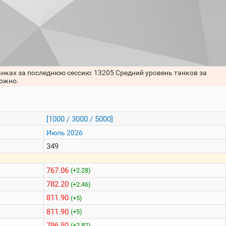
анках за последнюю сессию: 13205 Средний уровень танков за
можно.
[1000 / 3000 / 5000]
Июль 2026
349
767.06
(+2.28)
782.20
(+2.46)
811.90
(+5)
811.90
(+5)
796.50
(+2.82)