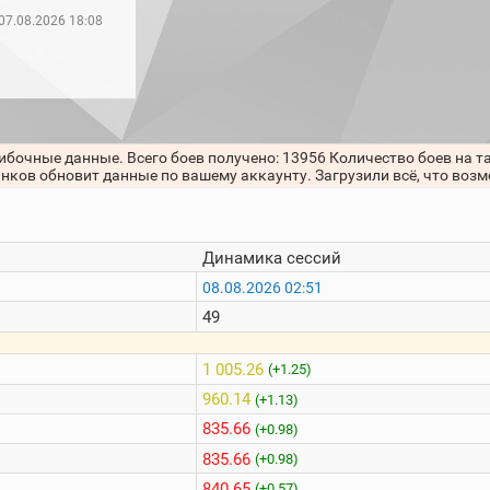
07.08.2026 18:08
ибочные данные. Всего боев получено: 13956 Количество боев на т
анков обновит данные по вашему аккаунту. Загрузили всё, что воз
Динамика сессий
08.08.2026 02:51
49
1 005.26
(+1.25)
960.14
(+1.13)
835.66
(+0.98)
835.66
(+0.98)
840.65
(+0.57)