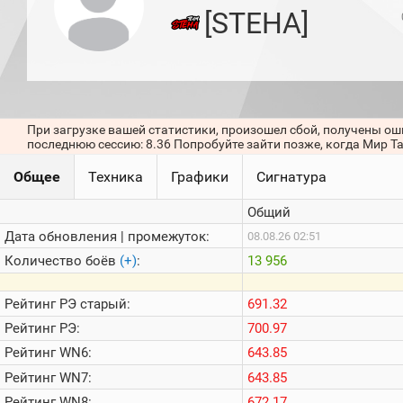
игроков
[STEHA]
(за
прошлый
месяц)
Топ
игроков
(за
последние
При загрузке вашей статистики, произошел сбой, получены ош
сессии)
последнюю сессию: 8.36 Попробуйте зайти позже, когда Мир Т
Топ
Общее
Техника
Графики
Сигнатура
1000
Кланы
Общий
Статистика
стримеров
Дата обновления | промежуток:
08.08.26 02:51
Количество боёв
(+)
:
13 956
Информация
Рейтинг
РЭ старый:
691.32
Онлайн
Рейтинг
РЭ:
700.97
Цветовая
Рейтинг
WN6:
643.85
шкала
Рейтинг
WN7:
643.85
Рейтинг
WN8:
672.17