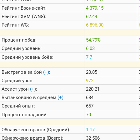
Теlegram
Рейтинг
Броне-сайт:
4 379.15
ВК
Рейтинг
XVM (WN8):
62.44
Портал
Рейтинг
WG:
6 896.00
Мира
Танков
Процент побед:
54.79%
Средний уровень:
6.03
Средний уровень боёв:
7.7
Выстрелов за бой
(+)
:
20.85
Средний урон:
972
Ассист урон
(+)
:
220.21
Вытанковано в среднем
(+)
:
684
Средний опыт:
657
Процент попаданий:
70
Обнаружено врагов (Средний):
1.17
Обнаружено врагов (Всего):
32 506