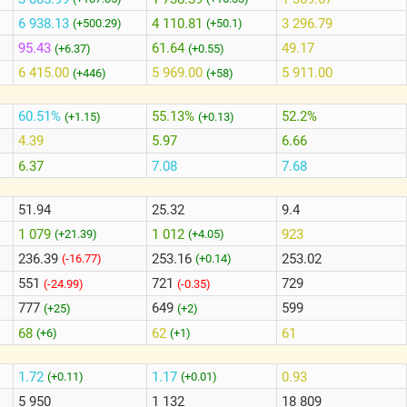
6 938.13
4 110.81
3 296.79
(+500.29)
(+50.1)
95.43
61.64
49.17
(+6.37)
(+0.55)
6 415.00
5 969.00
5 911.00
(+446)
(+58)
60.51%
55.13%
52.2%
(+1.15)
(+0.13)
4.39
5.97
6.66
6.37
7.08
7.68
51.94
25.32
9.4
1 079
1 012
923
(+21.39)
(+4.05)
236.39
253.16
253.02
(-16.77)
(+0.14)
551
721
729
(-24.99)
(-0.35)
777
649
599
(+25)
(+2)
68
62
61
(+6)
(+1)
1.72
1.17
0.93
(+0.11)
(+0.01)
5 950
1 132
18 809