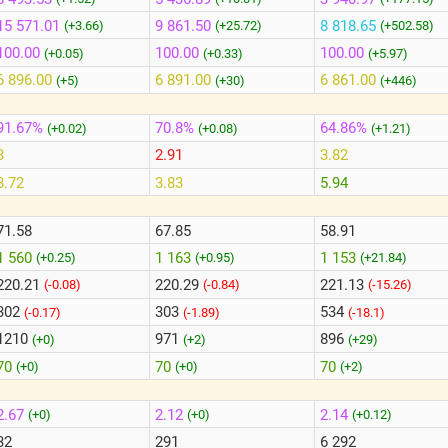
15 571.01
9 861.50
8 818.65
(+3.66)
(+25.72)
(+502.58)
100.00
100.00
100.00
(+0.05)
(+0.33)
(+5.97)
6 896.00
6 891.00
6 861.00
(+5)
(+30)
(+446)
91.67%
70.8%
64.86%
(+0.02)
(+0.08)
(+1.21)
3
2.91
3.82
3.72
3.83
5.94
71.58
67.85
58.91
1 560
1 163
1 153
(+0.25)
(+0.95)
(+21.84)
220.21
220.29
221.13
(-0.08)
(-0.84)
(-15.26)
302
303
534
(-0.17)
(-1.89)
(-18.1)
1210
971
896
(+0)
(+2)
(+29)
70
70
70
(+0)
(+0)
(+2)
2.67
2.12
2.14
(+0)
(+0)
(+0.12)
32
291
6 292