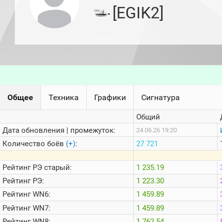
игроков
[EGIK2]
(за
прошлый
месяц)
Топ
игроков
(за
последние
сессии)
Топ
Общее
Техника
Графики
Сигнатура
1000
Кланы
Общий
Статистика
стримеров
Дата обновления | промежуток:
24.06.26 19:20
Количество боёв
(+)
:
27 721
Информация
Рейтинг
РЭ старый:
1 235.19
Онлайн
Рейтинг
РЭ:
1 223.30
Цветовая
Рейтинг
WN6:
1 459.89
шкала
Рейтинг
WN7:
1 459.89
Рейтинг
WN8:
1 762.54