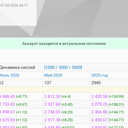
01.06.2026 04:17
Аккаунт находится в актуальном состоянии
Динамика сессий
[1000 / 3000 / 5000]
Июнь 2026
Май 2026
2025 год
12
137
2945
3 448.43
2 812.30
2 420.58
(+0.77)
(+6.4)
(+124.99)
2 753.42
2 327.68
2 079.25
(+0.67)
(+5.45)
(+108.31)
3 498.67
2 748.03
2 466.88
(+1.12)
(+8.25)
(+144.77)
3 675.69
2 917.38
2 450.67
(+1.12)
(+8.25)
(+144.77)
8 493.53
5 436.89
3 940.97
(+1.52)
(+10.01)
(+177.15)