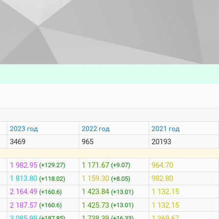
2023 год
2022 год
2021 год
3469
965
20193
1 982.95
1 171.67
964.70
(+129.27)
(+9.07)
1 813.80
1 159.30
982.80
(+118.02)
(+8.05)
2 164.49
1 423.84
1 132.15
(+160.6)
(+13.01)
2 187.57
1 425.73
1 132.15
(+160.6)
(+13.01)
3 085.99
1 738.39
1 369.67
(+187.85)
(+16.33)