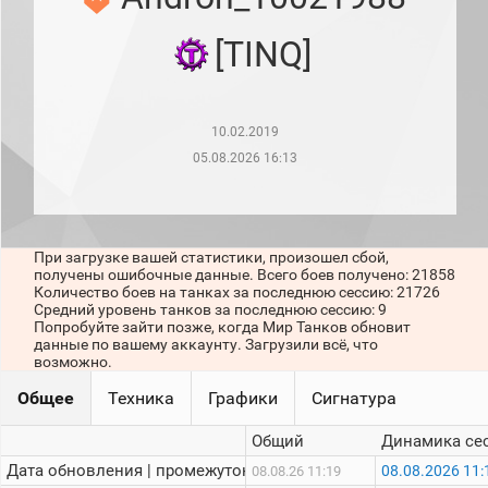
рейтинг
Топ 1000
[TINQ]
игроков
(за
прошлый
месяц)
10.02.2019
Топ
игроков
05.08.2026 16:13
(за
последние
сессии)
Топ
При загрузке вашей статистики, произошел сбой,
1000
получены ошибочные данные. Всего боев получено: 21858
Кланы
Количество боев на танках за последнюю сессию: 21726
Статистика
Средний уровень танков за последнюю сессию: 9
стримеров
Попробуйте зайти позже, когда Мир Танков обновит
данные по вашему аккаунту. Загрузили всё, что
возможно.
Информация
Общее
Техника
Графики
Сигнатура
Онлайн
Общий
Динамика се
Цветовая
Дата обновления | промежуток:
08.08.2026 11:
08.08.26 11:19
шкала