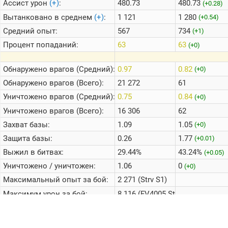
Ассист урон
(+)
:
480.73
480.73
(+0.28)
Вытанковано в среднем
(+)
:
1 121
1 280
(+0.54)
Средний опыт:
567
734
(+1)
Процент попаданий:
63
63
(+0)
Обнаружено врагов (Средний):
0.97
0.82
(+0)
Обнаружено врагов (Всего):
21 272
61
Уничтожено врагов (Средний):
0.75
0.84
(+0)
Уничтожено врагов (Всего):
16 306
62
Захват базы:
1.09
1.05
(+0)
Защита базы:
0.26
1.77
(+0.01)
Выжил в битвах:
29.44%
43.24%
(+0.05)
Уничтожено / уничтожен:
1.06
0
(+0)
Максимальный опыт за бой:
2 271 (Strv S1)
Максимум урон за бой:
8 116 (FV4005 Stage II)
Среднее кол-во боев в день:
8