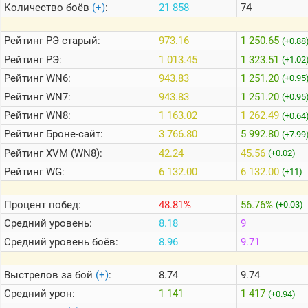
Количество боёв
(+)
:
21 858
74
Теlegram
Рейтинг
РЭ старый:
973.16
1 250.65
(+0.88
ВК
Рейтинг
РЭ:
1 013.45
1 323.51
(+1.02
Рейтинг
WN6:
943.83
1 251.20
Портал
(+0.95
Мира
Рейтинг
WN7:
943.83
1 251.20
(+0.95
Танков
Рейтинг
WN8:
1 163.02
1 262.49
(+0.64
Рейтинг
Броне-сайт:
3 766.80
5 992.80
(+7.99
Рейтинг
XVM (WN8):
42.24
45.56
(+0.02)
Рейтинг
WG:
6 132.00
6 132.00
(+11)
Процент побед:
48.81%
56.76%
(+0.03)
Средний уровень:
8.18
9
Средний уровень боёв:
8.96
9.71
Выстрелов за бой
(+)
:
8.74
9.74
Средний урон:
1 141
1 417
(+0.94)