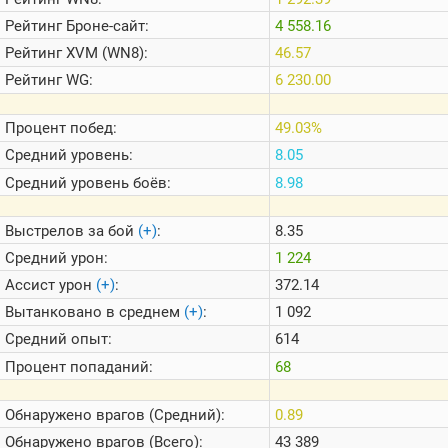
Теlegram
Рейтинг
Броне-сайт:
4 558.16
ВК
Рейтинг
XVM (WN8):
46.57
Портал
Рейтинг
WG:
6 230.00
Мира
Танков
Процент побед:
49.03%
Средний уровень:
8.05
Средний уровень боёв:
8.98
Выстрелов за бой
(+)
:
8.35
Средний урон:
1 224
Ассист урон
(+)
:
372.14
Вытанковано в среднем
(+)
:
1 092
Средний опыт:
614
Процент попаданий:
68
Обнаружено врагов (Средний):
0.89
Обнаружено врагов (Всего):
43 389