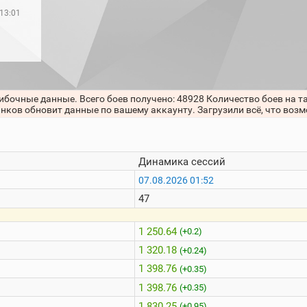
 13:01
ибочные данные. Всего боев получено: 48928 Количество боев на т
анков обновит данные по вашему аккаунту. Загрузили всё, что воз
Динамика сессий
07.08.2026 01:52
47
1 250.64
(+0.2)
1 320.18
(+0.24)
1 398.76
(+0.35)
1 398.76
(+0.35)
1 830.25
(+0.95)