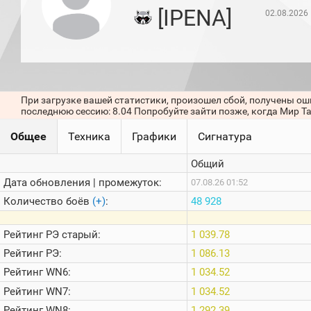
игроков
[IPENA]
02.08.2026
(за
прошлый
месяц)
Топ
игроков
(за
последние
При загрузке вашей статистики, произошел сбой, получены ош
сессии)
последнюю сессию: 8.04 Попробуйте зайти позже, когда Мир Т
Топ
Общее
Техника
Графики
Сигнатура
1000
Кланы
Общий
Статистика
стримеров
Дата обновления | промежуток:
07.08.26 01:52
Количество боёв
(+)
:
48 928
Информация
Рейтинг
РЭ старый:
1 039.78
Онлайн
Рейтинг
РЭ:
1 086.13
Цветовая
Рейтинг
WN6:
1 034.52
шкала
Рейтинг
WN7:
1 034.52
Рейтинг
WN8:
1 292.39