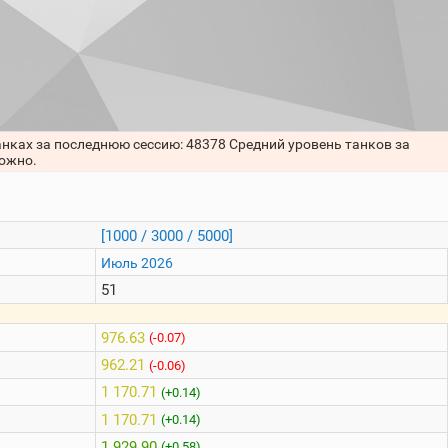
анках за последнюю сессию: 48378 Средний уровень танков за
можно.
[1000 / 3000 / 5000]
Июль 2026
51
976.63
(-0.07)
962.21
(-0.06)
1 170.71
(+0.14)
1 170.71
(+0.14)
1 929.90
(+0.58)