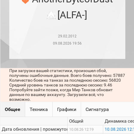
рейтинг
Топ 1000
[ALFA-]
игроков
(за
прошлый
месяц)
29.02.2012
Топ
игроков
09.08.2026 19:56
(за
последние
сессии)
Топ
При загрузке вашей статистики, произошел сбой,
1000
получены ошибочные данные. Всего боев получено: 57887
Кланы
Количество боев на танках за последнюю сессию: 56820
Статистика
Средний уровень танков за последнюю сессию: 9.46
стримеров
Попробуйте зайти позже, когда Мир Танков обновит
данные по вашему аккаунту. Загрузили всё, что
возможно.
Информация
Общее
Техника
Графики
Сигнатура
Онлайн
Общий
Динамика се
Цветовая
Дата обновления | промежуток:
10.08.2026 12:
10.08.26 12:19
шкала