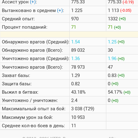
Ассист урон
(+)
:
775.33
775.33
(-0.19)
Вытанковано в среднем
(+)
:
1 225
1 113
(-0.05)
Средний опыт:
970
1332
(+0)
Процент попаданий:
71
71
(+0)
Обнаружено врагов (Средний):
1.54
1.25
(+0)
Обнаружено врагов (Всего):
89 032
30
Уничтожено врагов (Средний):
1.36
1.96
(+0)
Уничтожено врагов (Всего):
78 973
47
Захват базы:
1.29
0.83
(+0)
Защита базы:
0.82
0
(+0)
Выжил в битвах:
43.18%
54.17%
(+0)
Уничтожено / уничтожен:
2.4
0
(+0)
Максимальный опыт за бой:
3 038 (T29)
Максимум урон за бой:
10 953
Среднее кол-во боев в день:
11