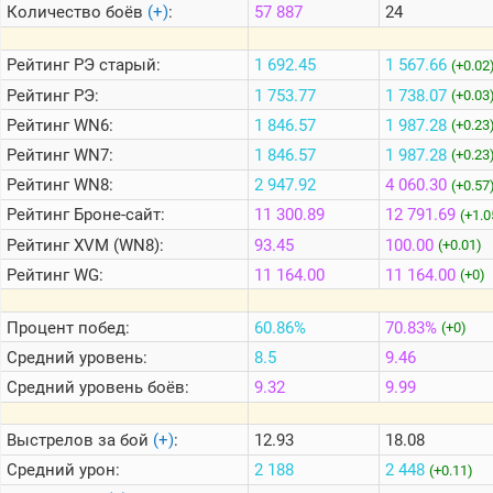
Количество боёв
(+)
:
57 887
24
Теlegram
Рейтинг
РЭ старый:
1 692.45
1 567.66
(+0.02
ВК
Рейтинг
РЭ:
1 753.77
1 738.07
(+0.03
Рейтинг
WN6:
1 846.57
1 987.28
Портал
(+0.23
Мира
Рейтинг
WN7:
1 846.57
1 987.28
(+0.23
Танков
Рейтинг
WN8:
2 947.92
4 060.30
(+0.57
Рейтинг
Броне-сайт:
11 300.89
12 791.69
(+1.0
Рейтинг
XVM (WN8):
93.45
100.00
(+0.01)
Рейтинг
WG:
11 164.00
11 164.00
(+0)
Процент побед:
60.86%
70.83%
(+0)
Средний уровень:
8.5
9.46
Средний уровень боёв:
9.32
9.99
Выстрелов за бой
(+)
:
12.93
18.08
Средний урон:
2 188
2 448
(+0.11)