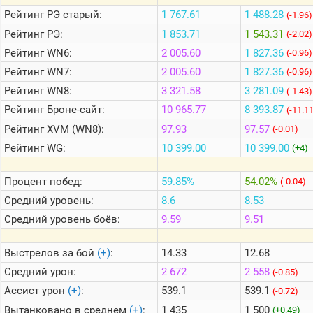
Рейтинг
РЭ старый:
1 767.61
1 488.28
(-1.96)
Рейтинг
РЭ:
1 853.71
1 543.31
(-2.02)
Теlegram
Рейтинг
WN6:
2 005.60
1 827.36
(-0.96)
ВК
Рейтинг
WN7:
2 005.60
1 827.36
(-0.96)
Портал
Мира
Рейтинг
WN8:
3 321.58
3 281.09
(-1.43)
Танков
Рейтинг
Броне-сайт:
10 965.77
8 393.87
(-11.1
Рейтинг
XVM (WN8):
97.93
97.57
(-0.01)
Рейтинг
WG:
10 399.00
10 399.00
(+4)
Процент побед:
59.85%
54.02%
(-0.04)
Средний уровень:
8.6
8.53
Средний уровень боёв:
9.59
9.51
Выстрелов за бой
(+)
:
14.33
12.68
Средний урон:
2 672
2 558
(-0.85)
Ассист урон
(+)
:
539.1
539.1
(-0.72)
Вытанковано в среднем
(+)
:
1 435
1 500
(+0.49)