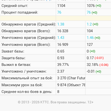
Средний опыт:
1104
1076
(+0)
Процент попаданий:
76
76
(+0)
Обнаружено врагов (Средний):
1.38
1.2
(+0)
Обнаружено врагов (Всего):
16 328
104
Уничтожено врагов (Средний):
1.43
1.46
(+0)
Уничтожено врагов (Всего):
16 909
127
Захват базы:
0.65
0
(+0)
Защита базы:
0.93
0.17
(-0.01)
Выжил в битвах:
39.77%
32.18%
(-0.06)
Уничтожено / уничтожен:
2.37
-0.01
(+0)
Максимальный опыт за бой:
3 270 (Char Futur 4)
Максимум урон за бой:
9 874 (Объект 780)
Среднее кол-во боев в день:
8
© 2013 - 2026 KTTC. Все права защищены. 12+