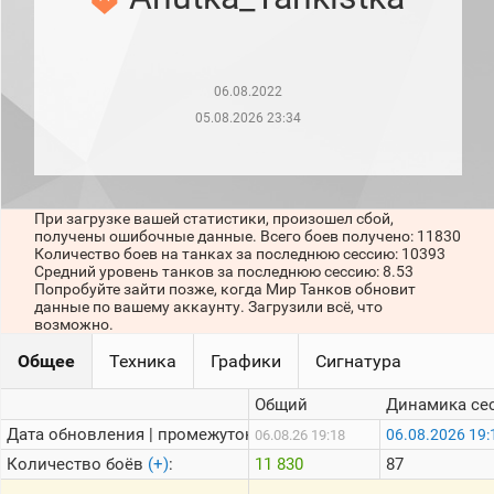
рейтинг
Топ 1000
игроков
(за
прошлый
06.08.2022
месяц)
05.08.2026 23:34
Топ
игроков
(за
последние
сессии)
При загрузке вашей статистики, произошел сбой,
получены ошибочные данные. Всего боев получено: 11830
Топ
Количество боев на танках за последнюю сессию: 10393
1000
Средний уровень танков за последнюю сессию: 8.53
Кланы
Попробуйте зайти позже, когда Мир Танков обновит
данные по вашему аккаунту. Загрузили всё, что
Статистика
возможно.
стримеров
Общее
Техника
Графики
Сигнатура
Информация
Общий
Динамика се
Онлайн
Дата обновления | промежуток:
06.08.2026 19:
06.08.26 19:18
Количество боёв
(+)
:
11 830
87
Цветовая
шкала