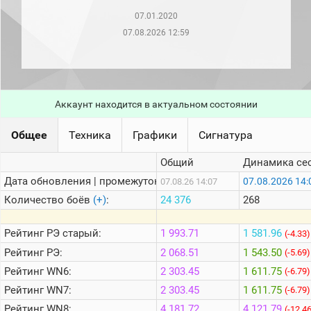
рейтинг
07.01.2020
Топ 1000
игроков
07.08.2026 12:59
(за
прошлый
месяц)
Топ
игроков
Аккаунт находится в актуальном состоянии
(за
последние
сессии)
Общее
Техника
Графики
Сигнатура
Топ
Общий
Динамика се
1000
Кланы
Дата обновления | промежуток:
07.08.2026 14:
07.08.26 14:07
Статистика
Количество боёв
(+)
:
24 376
268
стримеров
Рейтинг
РЭ старый:
1 993.71
1 581.96
(-4.33)
Информация
Рейтинг
РЭ:
2 068.51
1 543.50
(-5.69)
Рейтинг
WN6:
2 303.45
1 611.75
(-6.79)
Онлайн
Рейтинг
WN7:
2 303.45
1 611.75
(-6.79)
Цветовая
шкала
Рейтинг
WN8:
4 181.72
4 121.79
(-12.4