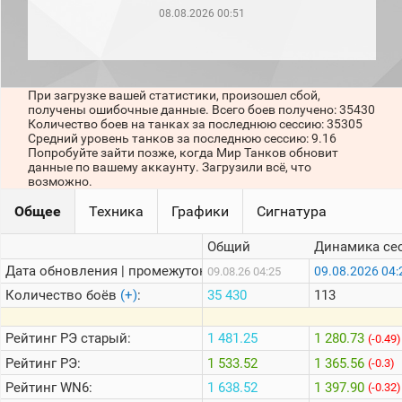
рейтинг
08.08.2026 00:51
Топ 1000
игроков
(за
прошлый
месяц)
При загрузке вашей статистики, произошел сбой,
получены ошибочные данные. Всего боев получено: 35430
Топ
Количество боев на танках за последнюю сессию: 35305
игроков
Средний уровень танков за последнюю сессию: 9.16
(за
Попробуйте зайти позже, когда Мир Танков обновит
последние
данные по вашему аккаунту. Загрузили всё, что
сессии)
возможно.
Топ
Общее
Техника
Графики
Сигнатура
1000
Кланы
Общий
Динамика се
Статистика
стримеров
Дата обновления | промежуток:
09.08.2026 04:
09.08.26 04:25
Количество боёв
(+)
:
35 430
113
Информация
Рейтинг
РЭ старый:
1 481.25
1 280.73
(-0.49)
Онлайн
Рейтинг
РЭ:
1 533.52
1 365.56
(-0.3)
Цветовая
Рейтинг
WN6:
1 638.52
1 397.90
(-0.32)
шкала