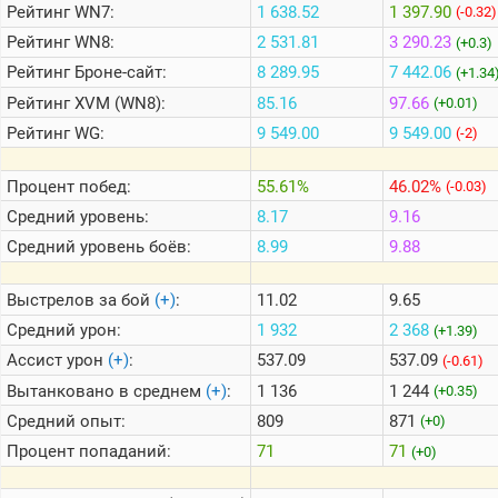
Рейтинг
WN7:
1 638.52
1 397.90
(-0.32)
Рейтинг
WN8:
2 531.81
3 290.23
(+0.3)
Теlegram
Рейтинг
Броне-сайт:
8 289.95
7 442.06
(+1.34
ВК
Рейтинг
XVM (WN8):
85.16
97.66
(+0.01)
Портал
Рейтинг
WG:
9 549.00
9 549.00
(-2)
Мира
Танков
Процент побед:
55.61%
46.02%
(-0.03)
Средний уровень:
8.17
9.16
Средний уровень боёв:
8.99
9.88
Выстрелов за бой
(+)
:
11.02
9.65
Средний урон:
1 932
2 368
(+1.39)
Ассист урон
(+)
:
537.09
537.09
(-0.61)
Вытанковано в среднем
(+)
:
1 136
1 244
(+0.35)
Средний опыт:
809
871
(+0)
Процент попаданий:
71
71
(+0)