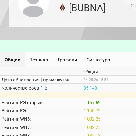
игроков
[BUBNA]
21
(за
прошлый
месяц)
Топ
игроков
(за
последние
сессии)
Топ
Общее
Техника
Графики
Сигнатура
1000
Кланы
Общий
Статистика
стримеров
Дата обновления | промежуток:
24.05.26 15:54
Количество боёв
(+)
:
35 148
Информация
Рейтинг
РЭ старый:
1 157.69
Онлайн
Рейтинг
РЭ:
1 140.79
Цветовая
Рейтинг
WN6:
1 082.25
шкала
Рейтинг
WN7:
1 082.25
Рейтинг
WN8:
1 185.13