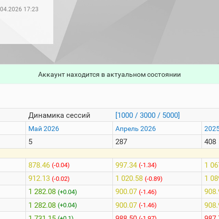
.04.2026 17:23
Аккаунт находится в актуальном состоянии
Динамика сессий
[1000 / 3000 / 5000]
Май 2026
Апрель 2026
2025
5
287
408
878.46
997.34
1 06
(-0.04)
(-1.34)
912.13
1 020.58
1 08
(-0.02)
(-0.89)
1 282.08
900.07
908.
(+0.04)
(-1.46)
1 282.08
900.07
908.
(+0.04)
(-1.46)
1 731.15
988.50
987.
(+0.1)
(-1.97)