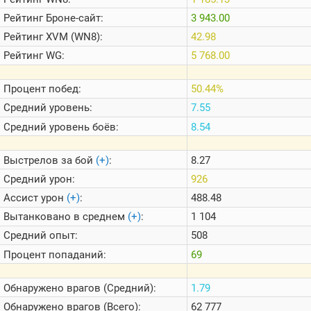
Теlegram
Рейтинг
Броне-сайт:
3 943.00
ВК
Рейтинг
XVM (WN8):
42.98
Портал
Рейтинг
WG:
5 768.00
Мира
Танков
Процент побед:
50.44%
Средний уровень:
7.55
Средний уровень боёв:
8.54
Выстрелов за бой
(+)
:
8.27
Средний урон:
926
Ассист урон
(+)
:
488.48
Вытанковано в среднем
(+)
:
1 104
Средний опыт:
508
Процент попаданий:
69
Обнаружено врагов (Средний):
1.79
Обнаружено врагов (Всего):
62 777