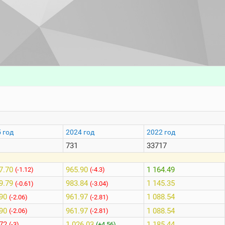
 год
2024 год
2022 год
731
33717
7.70
965.90
1 164.49
(-1.12)
(-4.3)
9.79
983.84
1 145.35
(-0.61)
(-3.04)
90
961.97
1 088.54
(-2.06)
(-2.81)
90
961.97
1 088.54
(-2.06)
(-2.81)
72
1 026.03
1 185.44
(-3)
(+4.56)