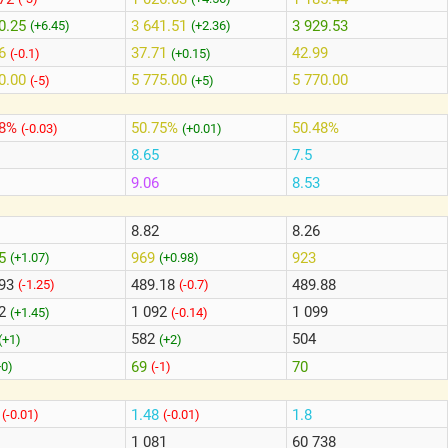
0.25
3 641.51
3 929.53
(+6.45)
(+2.36)
6
37.71
42.99
(-0.1)
(+0.15)
0.00
5 775.00
5 770.00
(-5)
(+5)
28%
50.75%
50.48%
(-0.03)
(+0.01)
8.65
7.5
9.06
8.53
8.82
8.26
15
969
923
(+1.07)
(+0.98)
.93
489.18
489.88
(-1.25)
(-0.7)
22
1 092
1 099
(+1.45)
(-0.14)
582
504
(+1)
(+2)
69
70
+0)
(-1)
9
1.48
1.8
(-0.01)
(-0.01)
1 081
60 738