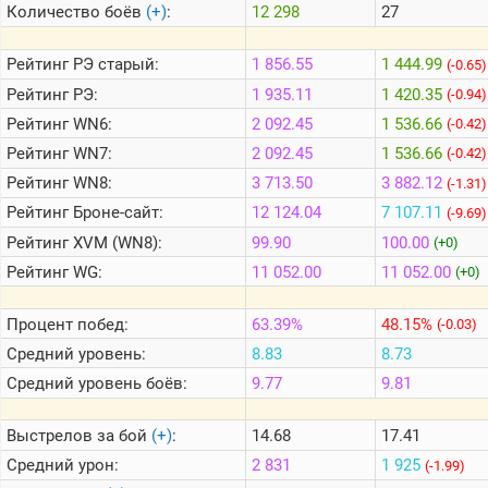
Количество боёв
(+)
:
12 298
27
Теlegram
Рейтинг
РЭ старый:
1 856.55
1 444.99
(-0.65)
ВК
Рейтинг
РЭ:
1 935.11
1 420.35
(-0.94)
Рейтинг
WN6:
2 092.45
1 536.66
Портал
(-0.42)
Мира
Рейтинг
WN7:
2 092.45
1 536.66
(-0.42)
Танков
Рейтинг
WN8:
3 713.50
3 882.12
(-1.31)
Рейтинг
Броне-сайт:
12 124.04
7 107.11
(-9.69)
Рейтинг
XVM (WN8):
99.90
100.00
(+0)
Рейтинг
WG:
11 052.00
11 052.00
(+0)
Процент побед:
63.39%
48.15%
(-0.03)
Средний уровень:
8.83
8.73
Средний уровень боёв:
9.77
9.81
Выстрелов за бой
(+)
:
14.68
17.41
Средний урон:
2 831
1 925
(-1.99)