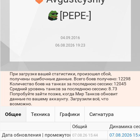
рейтинг
Топ 1000
[PEPE-]
игроков
(за
прошлый
месяц)
04.09.2016
Топ
игроков
06.08.2026 19:23
(за
последние
сессии)
Топ
При загрузке вашей статистики, произошел сбой,
1000
получены ошибочные данные. Всего боев получено: 12298
Кланы
Количество боев на танках за последнюю сессию: 12045
Статистика
Средний уровень танков за последнюю сессию: 8.73
стримеров
Попробуйте зайти позже, когда Мир Танков обновит
данные по вашему аккаунту. Загрузили всё, что
возможно.
Информация
Общее
Техника
Графики
Сигнатура
Онлайн
Общий
Динамика се
Цветовая
Дата обновления | промежуток:
07.08.2026 15:
07.08.26 15:44
шкала