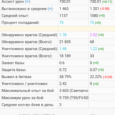
Ассист урон
(+)
:
730.01
730.01
(+0.11)
Вытанковано в среднем
(+)
:
1 463
1 201
(-0.58)
Средний опыт:
1137
1080
(+0)
Процент попаданий:
75
75
(+0)
Обнаружено врагов (Средний):
1.78
2.52
(+0)
Обнаружено врагов (Всего):
21 835
68
Уничтожено врагов (Средний):
1.48
1.22
(+0)
Уничтожено врагов (Всего):
18 189
33
Захват базы:
0.6
0
(+0)
Защита базы:
0.72
0.07
(+0)
Выжил в битвах:
38.79%
22.22%
(-0.04)
Уничтожено / уничтожен:
2.42
0
(+0)
Максимальный опыт за бой:
3 603 (Caernarvon)
Максимум урон за бой:
9 739 (T95/FV4201 Chieftain)
Среднее кол-во боев в день:
3