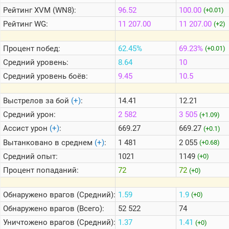
Рейтинг
XVM (WN8):
96.52
100.00
(+0.01)
Рейтинг
WG:
11 207.00
11 207.00
(+2)
Теlegram
ВК
Процент побед:
62.45%
69.23%
(+0.01)
Портал
Средний уровень:
8.64
10
Мира
Танков
Средний уровень боёв:
9.45
10.5
Выстрелов за бой
(+)
:
14.41
12.21
Средний урон:
2 582
3 505
(+1.09)
Ассист урон
(+)
:
669.27
669.27
(+0.1)
Вытанковано в среднем
(+)
:
1 481
2 055
(+0.68)
Средний опыт:
1021
1149
(+0)
Процент попаданий:
72
72
(+0)
Обнаружено врагов (Средний):
1.59
1.9
(+0)
Обнаружено врагов (Всего):
52 522
74
Уничтожено врагов (Средний):
1.37
1.41
(+0)