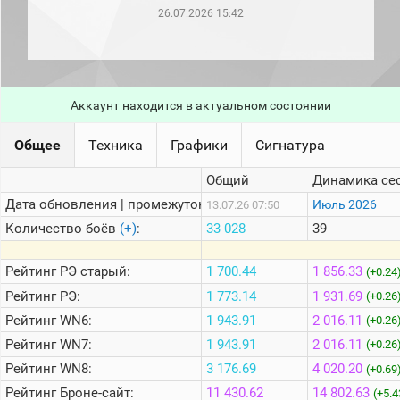
рейтинг
26.07.2026 15:42
Топ 1000
игроков
(за
прошлый
месяц)
Аккаунт находится в актуальном состоянии
Топ
игроков
(за
Общее
Техника
Графики
Сигнатура
последние
сессии)
Общий
Динамика се
Топ
Дата обновления | промежуток:
Июль 2026
13.07.26 07:50
1000
Кланы
Количество боёв
(+)
:
33 028
39
Статистика
стримеров
Рейтинг
РЭ старый:
1 700.44
1 856.33
(+0.24
Рейтинг
РЭ:
1 773.14
1 931.69
(+0.26
Рейтинг
WN6:
1 943.91
2 016.11
Информация
(+0.26
Рейтинг
WN7:
1 943.91
2 016.11
(+0.26
Онлайн
Рейтинг
WN8:
3 176.69
4 020.20
(+0.69
Цветовая
Рейтинг
Броне-сайт:
11 430.62
14 802.63
шкала
(+5.4