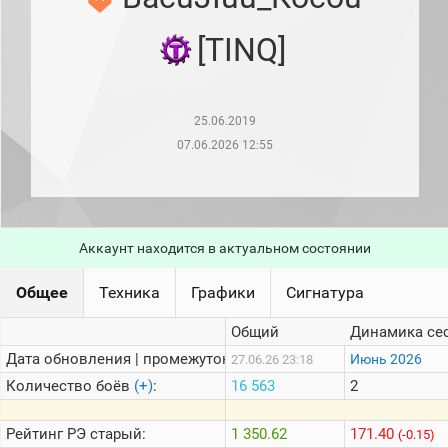
рейтинг
Топ 1000
[TINQ]
игроков
(за
прошлый
месяц)
25.06.2019
Топ
игроков
07.06.2026 12:55
(за
последние
сессии)
Топ
1000
Аккаунт находится в актуальном состоянии
Кланы
Статистика
Общее
Техника
Графики
Сигнатура
стримеров
Общий
Динамика се
Дата обновления | промежуток:
Информация
Июнь 2026
27.06.26 23:18
Количество боёв
(+)
:
16 563
2
Онлайн
Цветовая
Рейтинг
РЭ старый:
1 350.62
171.40
(-0.15)
шкала