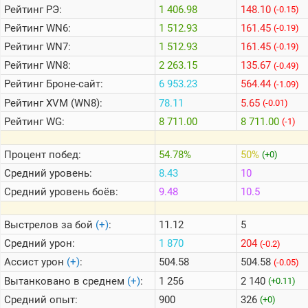
Рейтинг
РЭ:
1 406.98
148.10
(-0.15)
Рейтинг
WN6:
1 512.93
161.45
(-0.19)
Теlegram
Рейтинг
WN7:
1 512.93
161.45
(-0.19)
ВК
Рейтинг
WN8:
2 263.15
135.67
(-0.49)
Портал
Рейтинг
Броне-сайт:
6 953.23
564.44
(-1.09)
Мира
Танков
Рейтинг
XVM (WN8):
78.11
5.65
(-0.01)
Рейтинг
WG:
8 711.00
8 711.00
(-1)
Процент побед:
54.78%
50%
(+0)
Средний уровень:
8.43
10
Средний уровень боёв:
9.48
10.5
Выстрелов за бой
(+)
:
11.12
5
Средний урон:
1 870
204
(-0.2)
Ассист урон
(+)
:
504.58
504.58
(-0.05)
Вытанковано в среднем
(+)
:
1 256
2 140
(+0.11)
Средний опыт:
900
326
(+0)