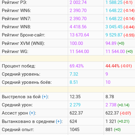
Рейтинг
РЭ:
2 002.74
1 588.25
(-0.1)
Рейтинг
WN6:
2 390.70
1 648.22
(-0.14)
Теlegram
Рейтинг
WN7:
2 390.70
1 648.22
(-0.14)
ВК
Рейтинг
WN8:
4 418.56
3 045.45
(-0.44)
Портал
Рейтинг
Броне-сайт:
13 670.64
9 529.87
(-0.55)
Мира
Рейтинг
XVM (WN8):
100.00
94.89
(+0)
Танков
Рейтинг
WG:
11 544.00
11 544.00
(+0)
Процент побед:
69.43%
44.44%
(-0.01)
Средний уровень:
7.32
9
Средний уровень боёв:
8.51
10
Выстрелов за бой
(+)
:
12.35
8.78
Средний урон:
2 279
2 738
(+0.14)
Ассист урон
(+)
:
622.37
622.37
(-0.07)
Вытанковано в среднем
(+)
:
624
1 321
(+0.21)
Средний опыт:
1045
881
(+0)