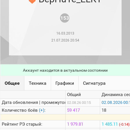
рейтинг
Топ 1000
игроков
153
(за
прошлый
месяц)
16.03.2013
Топ
21.07.2026 20:54
игроков
(за
последние
сессии)
Топ
1000
Аккаунт находится в актуальном состоянии
Кланы
Статистика
Общее
Техника
Графики
Сигнатура
стримеров
Общий
Динамика се
Дата обновления | промежуток:
02.08.2026 00:
02.08.26 00:15
Информация
Количество боёв
(+)
:
59 417
18
Онлайн
Цветовая
Рейтинг
РЭ старый:
1 979.81
1 485.11
(-0.14)
шкала