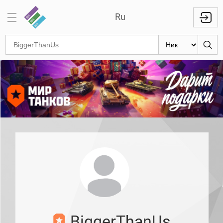
Ru
Отметки
на
стволах
Знаки
классности
Кланы
Топ
Топ по
танкам
Топ
1000
игроков
Международный
BiggerThanUs