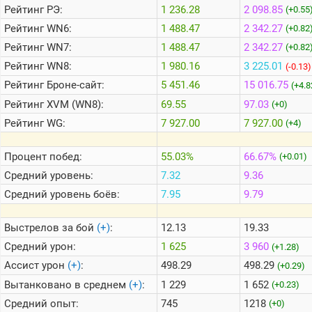
Рейтинг
РЭ:
1 236.28
2 098.85
(+0.55
Рейтинг
WN6:
1 488.47
2 342.27
(+0.82
Теlegram
Рейтинг
WN7:
1 488.47
2 342.27
(+0.82
ВК
Рейтинг
WN8:
1 980.16
3 225.01
(-0.13)
Портал
Рейтинг
Броне-сайт:
5 451.46
15 016.75
(+4.8
Мира
Танков
Рейтинг
XVM (WN8):
69.55
97.03
(+0)
Рейтинг
WG:
7 927.00
7 927.00
(+4)
Процент побед:
55.03%
66.67%
(+0.01)
Средний уровень:
7.32
9.36
Средний уровень боёв:
7.95
9.79
Выстрелов за бой
(+)
:
12.13
19.33
Средний урон:
1 625
3 960
(+1.28)
Ассист урон
(+)
:
498.29
498.29
(+0.29)
Вытанковано в среднем
(+)
:
1 229
1 652
(+0.23)
Средний опыт:
745
1218
(+0)