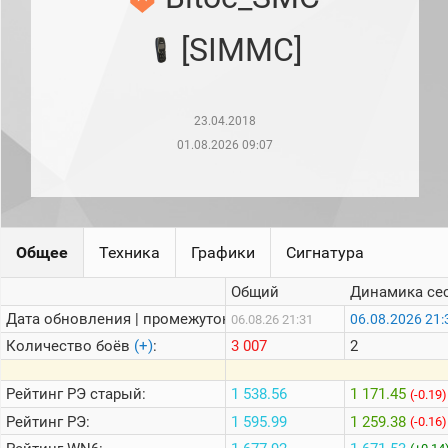
рейтинг
Топ 1000
[SIMMC]
игроков
(за
прошлый
месяц)
23.04.2018
Топ
игроков
01.08.2026 09:07
(за
последние
сессии)
Топ
1000
Общее
Техника
Графики
Сигнатура
Кланы
Статистика
Общий
Динамика се
стримеров
Дата обновления | промежуток:
06.08.2026 21:
06.08.26 21:31
Количество боёв
(+)
:
3 007
2
Информация
Онлайн
Рейтинг
РЭ старый:
1 538.56
1 171.45
(-0.19)
Рейтинг
РЭ:
1 595.99
1 259.38
(-0.16)
Цветовая
шкала