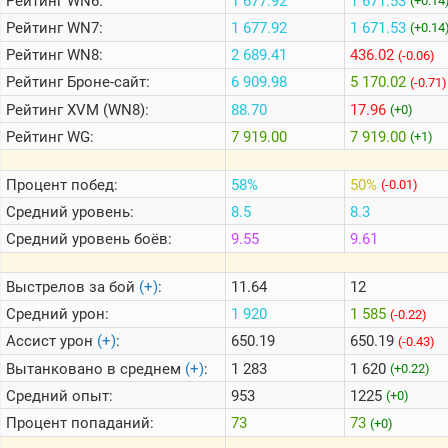
Рейтинг
WN6:
1 677.92
1 671.53
(+0.14
Рейтинг
WN7:
1 677.92
1 671.53
(+0.14
Теlegram
Рейтинг
WN8:
2 689.41
436.02
(-0.06)
Рейтинг
Броне-сайт:
6 909.98
5 170.02
ВК
(-0.71)
Рейтинг
XVM (WN8):
88.70
17.96
(+0)
Портал
Мира
Рейтинг
WG:
7 919.00
7 919.00
(+1)
Танков
Процент побед:
58%
50%
(-0.01)
Средний уровень:
8.5
8.3
Средний уровень боёв:
9.55
9.61
Выстрелов за бой
(+)
:
11.64
12
Средний урон:
1 920
1 585
(-0.22)
Ассист урон
(+)
:
650.19
650.19
(-0.43)
Вытанковано в среднем
(+)
:
1 283
1 620
(+0.22)
Средний опыт:
953
1225
(+0)
Процент попаданий:
73
73
(+0)