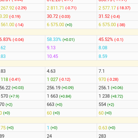
 267.92
2 811.71
2 577.17
(-2.29)
(-0.71)
(-18.37)
3.20
30.72
31.52
(-0.19)
(-0.03)
(-0.4)
 561.00
6 575.00
6 575.00
(-14)
(+0)
(-38)
6.83%
58.33%
45.52%
(-0.04)
(+0.01)
(-0.1)
.62
9.13
8.08
.83
10.45
8.59
.83
4.63
7.1
 118
1 027
970
(-0.41)
(-0.12)
(-3.28)
56.22
256.19
256.1
(+0.03)
(+0.09)
(+0.06)
 570
1 663
1 238
(+7.9)
(+0.84)
(+8.72)
70
663
554
(+2)
(+0)
(+2)
60
60
60
(+0)
(+0)
(+0)
.75
1
0.63
(+0)
(+0)
(+0)
89
24
283