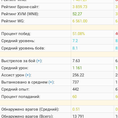
Теlegram
Рейтинг
Броне-сайт:
3 859.73
3
ВК
Рейтинг
XVM (WN8):
52.27
3
Портал
Рейтинг
WG:
6 561.00
6
Мира
Танков
Процент побед:
51.08%
4
Средний уровень:
7.2
8
Средний уровень боёв:
8.1
8
Выстрелов за бой
(+)
:
7.63
6
Средний урон:
1 161
1
Ассист урон
(+)
:
256.22
2
Вытанковано в среднем
(+)
:
737
1
Средний опыт:
442
6
Процент попаданий:
60
Обнаружено врагов (Средний):
0.51
0
Обнаружено врагов (Всего):
13 791
1