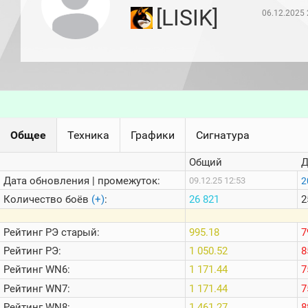
игроков
[LISIK]
06.12.2025 
(за
прошлый
месяц)
Топ
игроков
(за
последние
сессии)
Топ
Общее
Техника
Графики
Сигнатура
1000
Кланы
Общий
Д
Статистика
стримеров
Дата обновления | промежуток:
2
09.12.25 12:53
Количество боёв
(+)
:
26 821
2
Информация
Рейтинг
РЭ старый:
995.18
7
Онлайн
Рейтинг
РЭ:
1 050.52
8
Цветовая
Рейтинг
WN6:
1 171.44
7
шкала
Рейтинг
WN7:
1 171.44
7
Рейтинг
WN8:
1 461.27
8