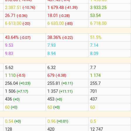
2 387.51
1 679.48
3 933.25
(-10.76)
(-41.39)
26.71
18.01
53.54
(-0.36)
(-0.28)
6 613.00
6 633.00
6 718.00
(-20)
(-85)
43.64%
38.36%
51.5%
(-0.07)
(-0.22)
9.53
7.93
7.14
9.83
8.94
8.09
5.62
6.32
7.7
1 110
679
1 174
(-0.5)
(-8.38)
256.04
255.81
255.7
(+0.23)
(+0.11)
1 506
1 357
701
(+7.17)
(+11.11)
436
453
437
(+0)
(+0)
60
60
60
(+0)
(+0)
0.54
0.96
0.5
(+0)
(+0.01)
128
420
12 747