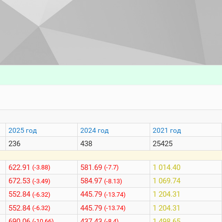
2025 год
2024 год
2021 год
236
438
25425
622.91
581.69
1 014.40
(-3.88)
(-7.7)
672.53
584.97
1 069.74
(-3.49)
(-8.13)
552.84
445.79
1 204.31
(-6.32)
(-13.74)
552.84
445.79
1 204.31
(-6.32)
(-13.74)
690.06
437.43
1 498.65
(-10.66)
(-8.4)