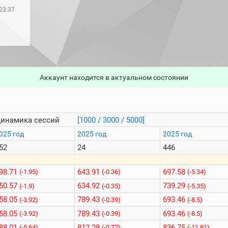
23:37
Аккаунт находится в актуальном состоянии
инамика сессий
[1000 / 3000 / 5000]
025 год
2025 год
2025 год
52
24
446
98.71
643.91
697.58
(-1.95)
(-0.36)
(-5.34)
50.57
634.92
739.29
(-1.9)
(-0.35)
(-5.35)
58.05
789.43
693.46
(-3.92)
(-0.39)
(-8.5)
58.05
789.43
693.46
(-3.92)
(-0.39)
(-8.5)
88.01
812.28
836.75
(-5.64)
(-0.77)
(-11.91)