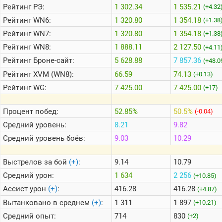
Рейтинг
РЭ:
1 302.34
1 535.21
(+4.32
Рейтинг
WN6:
1 320.80
1 354.18
(+1.38
Теlegram
Рейтинг
WN7:
1 320.80
1 354.18
(+1.38
ВК
Рейтинг
WN8:
1 888.11
2 127.50
(+4.11
Портал
Рейтинг
Броне-сайт:
5 628.88
7 857.36
(+48.0
Мира
Танков
Рейтинг
XVM (WN8):
66.59
74.13
(+0.13)
Рейтинг
WG:
7 425.00
7 425.00
(+17)
Процент побед:
52.85%
50.5%
(-0.04)
Средний уровень:
8.21
9.82
Средний уровень боёв:
9.03
10.29
Выстрелов за бой
(+)
:
9.14
10.79
Средний урон:
1 634
2 256
(+10.85)
Ассист урон
(+)
:
416.28
416.28
(+4.87)
Вытанковано в среднем
(+)
:
1 311
1 897
(+10.21)
Средний опыт:
714
830
(+2)