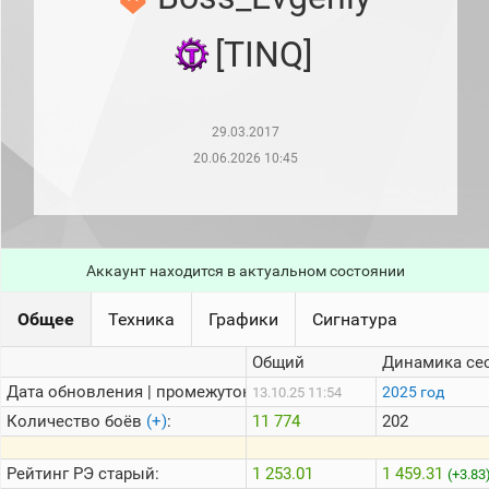
рейтинг
Топ 1000
[TINQ]
игроков
(за
прошлый
месяц)
29.03.2017
Топ
игроков
20.06.2026 10:45
(за
последние
сессии)
Топ
1000
Аккаунт находится в актуальном состоянии
Кланы
Статистика
Общее
Техника
Графики
Сигнатура
стримеров
Общий
Динамика се
Дата обновления | промежуток:
Информация
2025 год
13.10.25 11:54
Количество боёв
(+)
:
11 774
202
Онлайн
Цветовая
Рейтинг
РЭ старый:
1 253.01
1 459.31
(+3.83
шкала