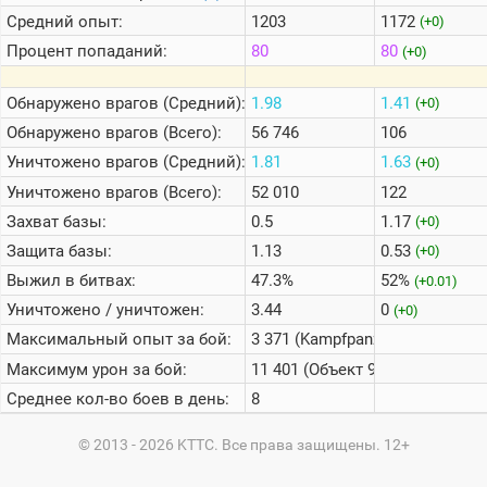
Средний опыт:
1203
1172
(+0)
Процент попаданий:
80
80
(+0)
Обнаружено врагов (Средний):
1.98
1.41
(+0)
Обнаружено врагов (Всего):
56 746
106
Уничтожено врагов (Средний):
1.81
1.63
(+0)
Уничтожено врагов (Всего):
52 010
122
Захват базы:
0.5
1.17
(+0)
Защита базы:
1.13
0.53
(+0)
Выжил в битвах:
47.3%
52%
(+0.01)
Уничтожено / уничтожен:
3.44
0
(+0)
Максимальный опыт за бой:
3 371 (Kampfpanzer 07 RH)
Максимум урон за бой:
11 401 (Объект 907)
Среднее кол-во боев в день:
8
© 2013 - 2026 KTTC. Все права защищены. 12+