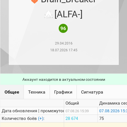
рейтинг
Топ 1000
[ALFA-]
игроков
(за
прошлый
месяц)
96
Топ
игроков
29.04.2016
(за
последние
18.07.2026 17:45
сессии)
Топ
1000
Кланы
Аккаунт находится в актуальном состоянии
Статистика
стримеров
Общее
Техника
Графики
Сигнатура
Информация
Общий
Динамика се
Дата обновления | промежуток:
07.08.2026 15:
07.08.26 15:39
Онлайн
Количество боёв
(+)
:
28 674
75
Цветовая
шкала