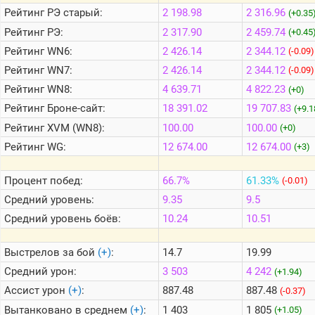
Рейтинг
РЭ старый:
2 198.98
2 316.96
(+0.35
Рейтинг
РЭ:
2 317.90
2 459.74
(+0.45
Теlegram
Рейтинг
WN6:
2 426.14
2 344.12
(-0.09)
ВК
Рейтинг
WN7:
2 426.14
2 344.12
(-0.09)
Портал
Рейтинг
WN8:
4 639.71
4 822.23
(+0)
Мира
Танков
Рейтинг
Броне-сайт:
18 391.02
19 707.83
(+9.1
Рейтинг
XVM (WN8):
100.00
100.00
(+0)
Рейтинг
WG:
12 674.00
12 674.00
(+3)
Процент побед:
66.7%
61.33%
(-0.01)
Средний уровень:
9.35
9.5
Средний уровень боёв:
10.24
10.51
Выстрелов за бой
(+)
:
14.7
19.99
Средний урон:
3 503
4 242
(+1.94)
Ассист урон
(+)
:
887.48
887.48
(-0.37)
Вытанковано в среднем
(+)
:
1 403
1 805
(+1.05)