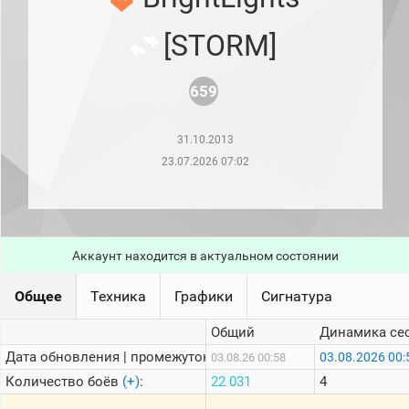
рейтинг
Топ 1000
[STORM]
игроков
(за
прошлый
месяц)
659
Топ
игроков
31.10.2013
(за
последние
23.07.2026 07:02
сессии)
Топ
1000
Кланы
Аккаунт находится в актуальном состоянии
Статистика
стримеров
Общее
Техника
Графики
Сигнатура
Информация
Общий
Динамика се
Дата обновления | промежуток:
03.08.2026 00:
03.08.26 00:58
Онлайн
Количество боёв
(+)
:
22 031
4
Цветовая
шкала