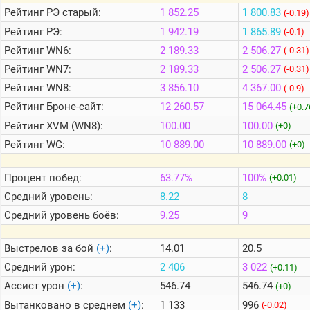
Рейтинг
РЭ старый:
1 852.25
1 800.83
(-0.19)
Рейтинг
РЭ:
1 942.19
1 865.89
(-0.1)
Теlegram
Рейтинг
WN6:
2 189.33
2 506.27
(-0.31)
ВК
Рейтинг
WN7:
2 189.33
2 506.27
(-0.31)
Портал
Рейтинг
WN8:
3 856.10
4 367.00
(-0.9)
Мира
Танков
Рейтинг
Броне-сайт:
12 260.57
15 064.45
(+0.7
Рейтинг
XVM (WN8):
100.00
100.00
(+0)
Рейтинг
WG:
10 889.00
10 889.00
(+0)
Процент побед:
63.77%
100%
(+0.01)
Средний уровень:
8.22
8
Средний уровень боёв:
9.25
9
Выстрелов за бой
(+)
:
14.01
20.5
Средний урон:
2 406
3 022
(+0.11)
Ассист урон
(+)
:
546.74
546.74
(+0)
Вытанковано в среднем
(+)
:
1 133
996
(-0.02)