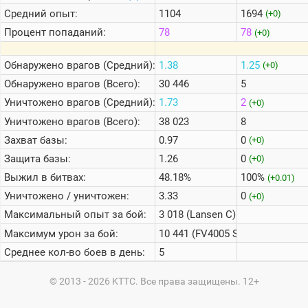
Средний опыт:
1104
1694
(+0)
Процент попаданий:
78
78
(+0)
Обнаружено врагов (Средний):
1.38
1.25
(+0)
Обнаружено врагов (Всего):
30 446
5
Уничтожено врагов (Средний):
1.73
2
(+0)
Уничтожено врагов (Всего):
38 023
8
Захват базы:
0.97
0
(+0)
Защита базы:
1.26
0
(+0)
Выжил в битвах:
48.18%
100%
(+0.01)
Уничтожено / уничтожен:
3.33
0
(+0)
Максимальный опыт за бой:
3 018 (Lansen C)
Максимум урон за бой:
10 441 (FV4005 Stage II)
Среднее кол-во боев в день:
5
© 2013 - 2026 KTTC. Все права защищены. 12+