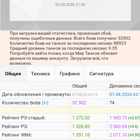
рейтинг
06.08.2026 21:36
Топ 1000
игроков
(за
прошлый
месяц)
При загрузке вашей статистики, произошел сбой,
получены ошибочные данные. Всего боев получено: 92902
Топ
Количество боев на танках за последнюю сессию: 88923
игроков
Средний уровень танков за последнюю сессию: 9.35
(за
Попробуйте зайти позже, когда Мир Танков обновит
последние
данные по вашему аккаунту. Загрузили всё, что
сессии)
возможно.
Топ
Общее
Техника
Графики
Сигнатура
1000
Кланы
Общий
Динамика се
Статистика
стримеров
Дата обновления | промежуток:
07.08.2026 03:
07.08.26 03:15
Количество боёв
(+)
:
92 902
74
Информация
Рейтинг
РЭ старый:
1 272.02
1 960.73
(+0.57
Онлайн
Рейтинг
РЭ:
1 326.83
2 060.04
(+0.6)
Цветовая
Рейтинг
WN6:
1 391.18
2 011.10
(+0.59
шкала