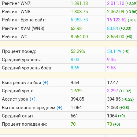
Рейтинг
WN7:
1 391.18
2 011.10
(+0.59
Рейтинг
WN8:
1 808.75
2 362.09
(+0.86
Теlegram
Рейтинг
Броне-сайт:
6 953.78
16 123.62
(+6.8
ВК
Рейтинг
XVM (WN8):
63.98
80.84
(+0.03)
Портал
Рейтинг
WG:
8 554.00
8 554.00
(+3)
Мира
Танков
Процент побед:
53.29%
58.11%
(+0)
Средний уровень:
8.03
9.35
Средний уровень боёв:
8.65
9.65
Выстрелов за бой
(+)
:
9.64
12.47
Средний урон:
1 639
3 297
(+1.32)
Ассист урон
(+)
:
394.85
394.85
(+0.22)
Вытанковано в среднем
(+)
:
1 064
2 063
(+0.8)
Средний опыт:
661
1064
(+0)
Процент попаданий:
70
70
(+0)