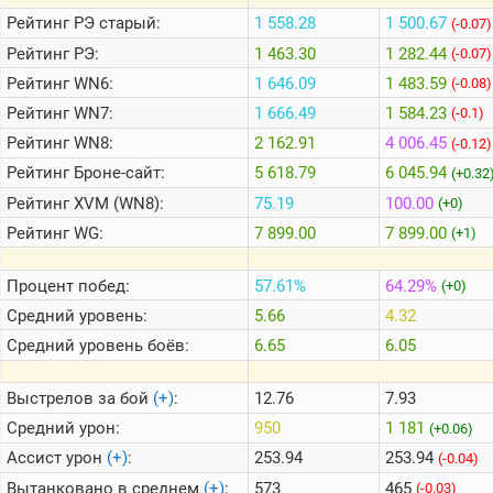
Рейтинг
РЭ старый:
1 558.28
1 500.67
(-0.07)
Рейтинг
РЭ:
1 463.30
1 282.44
(-0.07)
Теlegram
Рейтинг
WN6:
1 646.09
1 483.59
(-0.08)
ВК
Рейтинг
WN7:
1 666.49
1 584.23
(-0.1)
Портал
Мира
Рейтинг
WN8:
2 162.91
4 006.45
(-0.12)
Танков
Рейтинг
Броне-сайт:
5 618.79
6 045.94
(+0.32
Рейтинг
XVM (WN8):
75.19
100.00
(+0)
Рейтинг
WG:
7 899.00
7 899.00
(+1)
Процент побед:
57.61%
64.29%
(+0)
Средний уровень:
5.66
4.32
Средний уровень боёв:
6.65
6.05
Выстрелов за бой
(+)
:
12.76
7.93
Средний урон:
950
1 181
(+0.06)
Ассист урон
(+)
:
253.94
253.94
(-0.04)
Вытанковано в среднем
(+)
:
573
465
(-0.03)