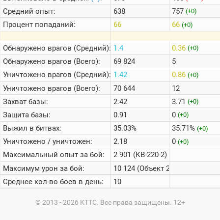
Средний опыт:
638
757
(+0)
Процент попаданий:
66
66
(+0)
Обнаружено врагов (Средний):
1.4
0.36
(+0)
Обнаружено врагов (Всего):
69 824
5
Уничтожено врагов (Средний):
1.42
0.86
(+0)
Уничтожено врагов (Всего):
70 644
12
Захват базы:
2.42
3.71
(+0)
Защита базы:
0.91
0
(+0)
Выжил в битвах:
35.03%
35.71%
(+0)
Уничтожено / уничтожен:
2.18
0
(+0)
Максимальный опыт за бой:
2 901 (КВ-220-2)
Максимум урон за бой:
10 124 (Объект 268)
Среднее кол-во боев в день:
10
© 2013 - 2026 KTTC. Все права защищены. 12+