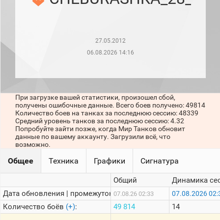
рейтинг
Топ 1000
игроков
(за
прошлый
27.05.2012
месяц)
06.08.2026 14:16
Топ
игроков
(за
последние
сессии)
При загрузке вашей статистики, произошел сбой,
получены ошибочные данные. Всего боев получено: 49814
Топ
Количество боев на танках за последнюю сессию: 48339
1000
Средний уровень танков за последнюю сессию: 4.32
Кланы
Попробуйте зайти позже, когда Мир Танков обновит
данные по вашему аккаунту. Загрузили всё, что
Статистика
возможно.
стримеров
Общее
Техника
Графики
Сигнатура
Информация
Общий
Динамика се
Онлайн
Дата обновления | промежуток:
07.08.2026 02:
07.08.26 02:33
Количество боёв
(+)
:
49 814
14
Цветовая
шкала