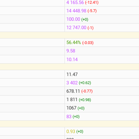
4 165.56
(-12.41)
14 448.98
(-5.7)
100.00
(+0)
12 747.00
(-1)
56.44%
(-0.03)
9.58
10.14
11.47
3 402
(+0.62)
678.11
(-0.77)
1 811
(+0.98)
1067
(+0)
83
(+0)
0.93
(+0)