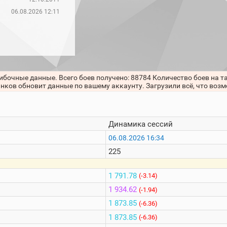
06.08.2026 12:11
ибочные данные. Всего боев получено: 88784 Количество боев на т
анков обновит данные по вашему аккаунту. Загрузили всё, что воз
Динамика сессий
06.08.2026 16:34
225
1 791.78
(-3.14)
1 934.62
(-1.94)
1 873.85
(-6.36)
1 873.85
(-6.36)