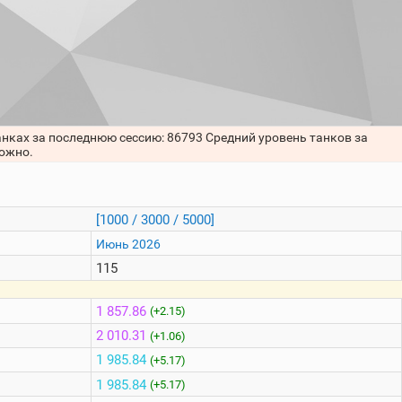
анках за последнюю сессию: 86793 Средний уровень танков за
можно.
[1000 / 3000 / 5000]
Июнь 2026
115
1 857.86
(+2.15)
2 010.31
(+1.06)
1 985.84
(+5.17)
1 985.84
(+5.17)