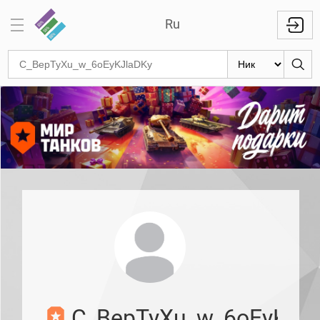
Ru
Отметки
на
стволах
Знаки
классности
Кланы
Топ
Топ по
танкам
Топ
1000
игроков
Международный
C_BepTyXu_w_6oEyKJla