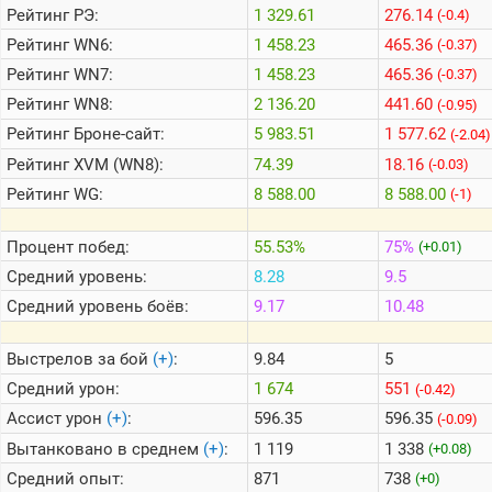
Рейтинг
РЭ:
1 329.61
276.14
(-0.4)
Рейтинг
WN6:
1 458.23
465.36
(-0.37)
Теlegram
Рейтинг
WN7:
1 458.23
465.36
(-0.37)
ВК
Рейтинг
WN8:
2 136.20
441.60
(-0.95)
Портал
Рейтинг
Броне-сайт:
5 983.51
1 577.62
(-2.04)
Мира
Танков
Рейтинг
XVM (WN8):
74.39
18.16
(-0.03)
Рейтинг
WG:
8 588.00
8 588.00
(-1)
Процент побед:
55.53%
75%
(+0.01)
Средний уровень:
8.28
9.5
Средний уровень боёв:
9.17
10.48
Выстрелов за бой
(+)
:
9.84
5
Средний урон:
1 674
551
(-0.42)
Ассист урон
(+)
:
596.35
596.35
(-0.09)
Вытанковано в среднем
(+)
:
1 119
1 338
(+0.08)
Средний опыт:
871
738
(+0)