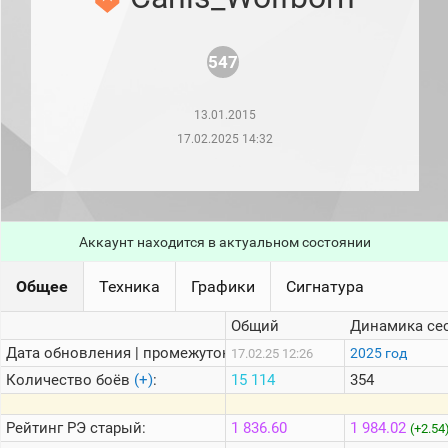
рейтинг
Топ 1000
игроков
547
(за
прошлый
месяц)
13.01.2015
Топ
17.02.2025 14:32
игроков
(за
последние
сессии)
Топ
1000
Аккаунт находится в актуальном состоянии
Кланы
Статистика
Общее
Техника
Графики
Сигнатура
стримеров
Общий
Динамика се
Дата обновления | промежуток:
2025 год
17.02.25 12:26
Информация
Количество боёв
(+)
:
15 114
354
Онлайн
Цветовая
Рейтинг
РЭ старый:
1 836.60
1 984.02
(+2.54
шкала