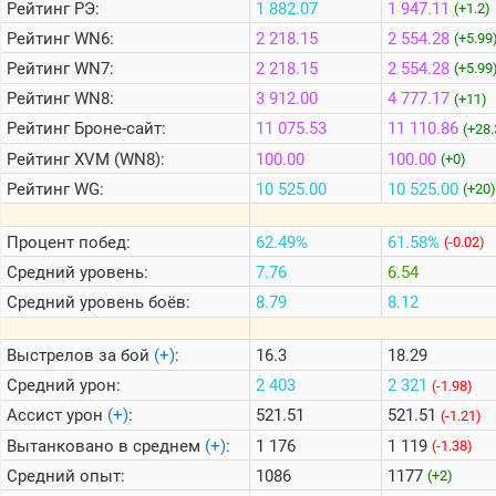
Рейтинг
РЭ:
1 882.07
1 947.11
(+1.2)
Рейтинг
WN6:
2 218.15
2 554.28
(+5.99
Теlegram
Рейтинг
WN7:
2 218.15
2 554.28
(+5.99
ВК
Рейтинг
WN8:
3 912.00
4 777.17
(+11)
Портал
Рейтинг
Броне-сайт:
11 075.53
11 110.86
(+28.
Мира
Рейтинг
XVM (WN8):
100.00
100.00
(+0)
Танков
Рейтинг
WG:
10 525.00
10 525.00
(+20)
Процент побед:
62.49%
61.58%
(-0.02)
Средний уровень:
7.76
6.54
Средний уровень боёв:
8.79
8.12
Выстрелов за бой
(+)
:
16.3
18.29
Средний урон:
2 403
2 321
(-1.98)
Ассист урон
(+)
:
521.51
521.51
(-1.21)
Вытанковано в среднем
(+)
:
1 176
1 119
(-1.38)
Средний опыт:
1086
1177
(+2)